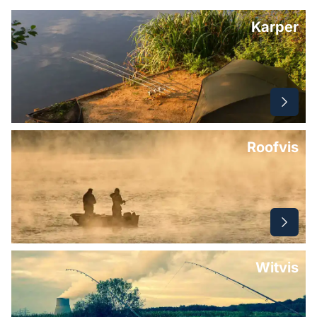
Karper
Roofvis
Witvis