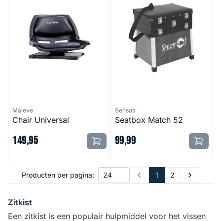
Maleve
Sensas
Chair Universal
Seatbox Match 52
149
,
95
99
,
99
1
2
Producten per pagina:
Prev
Next
Zitkist
Een zitkist is een populair hulpmiddel voor het vissen