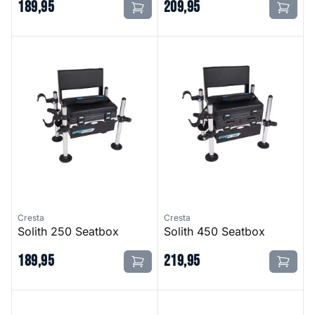
189
,
95
209
,
95
Solith 250 Seatbox
Solith 450 Seatbox
Cresta
Cresta
Solith 250 Seatbox
Solith 450 Seatbox
189
,
95
219
,
95
Chair Universal
Seatbox Match 52