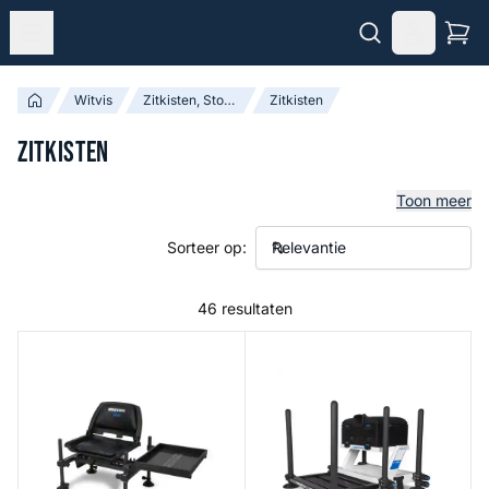
Witvis
Zitkisten, Stoelen & Accessoires
Zitkisten
Zitkisten
Toon meer
Sorteer op:
46 resultaten
Ignition 360
Solith C400 Seatbox