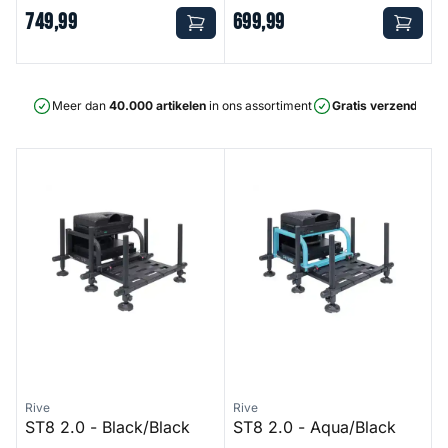
749
,
99
699
,
99
Meer dan
40.000 artikelen
in ons assortiment
Gratis verzending
v
ST8 2.0 - Black/Black
ST8 2.0 - Aqua/Black
Rive
Rive
ST8 2.0 - Black/Black
ST8 2.0 - Aqua/Black