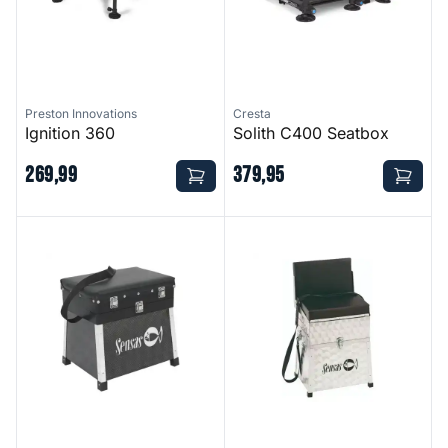
Preston Innovations
Cresta
Ignition 360
Solith C400 Seatbox
269
,
99
379
,
95
Seatbox Match 51
Seatbox Match 85