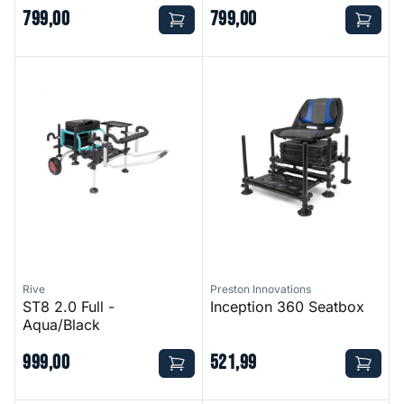
799
,
00
799
,
00
ST8 2.0 Full - Aqua/Black
Inception 360 Seatbox
Rive
Preston Innovations
ST8 2.0 Full -
Inception 360 Seatbox
Aqua/Black
999
,
00
521
,
99