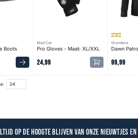
Mad Cat
Grundens
e Boots
Pro Gloves - Maat: XL/XXL
Dawn Patro
24
,
99
99
,
99
a:
altijd op de hoogte blijven van onze nieuwtjes en