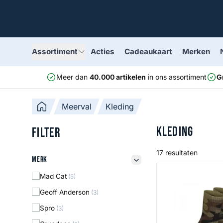
Assortiment
Acties
Cadeaukaart
Merken
Meer dan
40.000 artikelen
in ons assortiment
G
Meerval
Kleding
Kleding
Filter
17 resultaten
Merk
Merk
filter button
Kore Camouflage
Mad Cat
(5)
Geoff Anderson
(3)
Spro
(3)