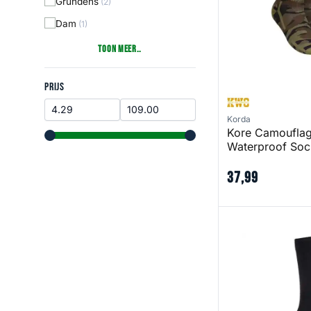
Grundens
(2)
Dam
(1)
Toon Meer..
Prijs
PRIJS
Korda
Kore Camoufla
range slider button
range slider button
Waterproof Soc
37
,
99
Merino Wool Line