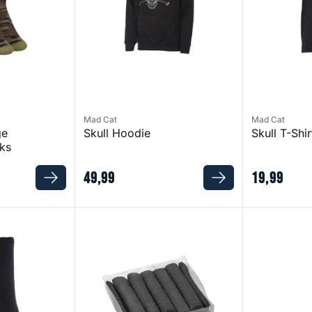
Mad Cat
Mad Cat
ge
Skull Hoodie
Skull T-Shir
ks
49
,
99
19
,
99
r Socks
C-Tec Solid Fuel Sticks