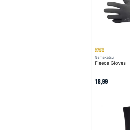
Gamakatsu
Fleece Gloves
18
,
99
Merino Wool Woo