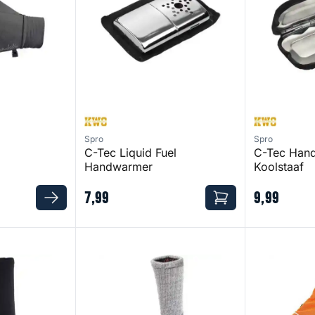
Spro
Spro
C-Tec Liquid Fuel
C-Tec Han
Handwarmer
Koolstaaf
7
,
99
9
,
99
lly Socks
Merino Wool Boot Warmer Socks
Lindy Fish H