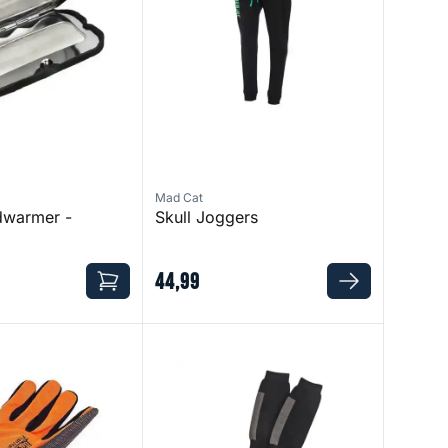
Mad Cat
dwarmer -
Skull Joggers
44
,
99
andling Glove
Thermo Socks