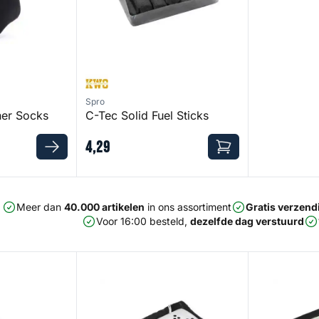
Spro
ner Socks
C-Tec Solid Fuel Sticks
4
,
29
Meer dan
40.000 artikelen
in ons assortiment
Gratis verzend
Voor 16:00 besteld,
dezelfde dag verstuurd
C-Tec Liquid Fuel Handwarmer
C-Tec Handw