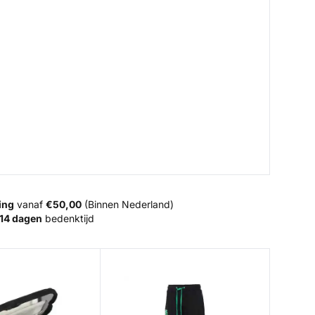
ing
vanaf
€50,00
(Binnen Nederland)
14 dagen
bedenktijd
armer - Koolstaaf
Skull Joggers