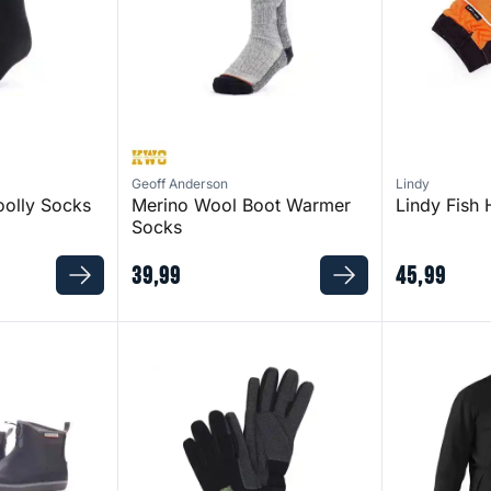
Geoff Anderson
Lindy
olly Socks
Merino Wool Boot Warmer
Lindy Fish 
Socks
39
,
99
45
,
99
Boots
Pro Gloves - Maat: XL/XXL
Dawn Patrol 