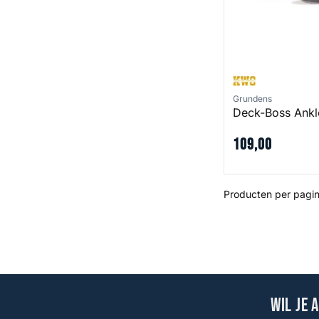
Grundens
Deck-Boss Ankl
109
,
00
Producten per pagin
Wil je 