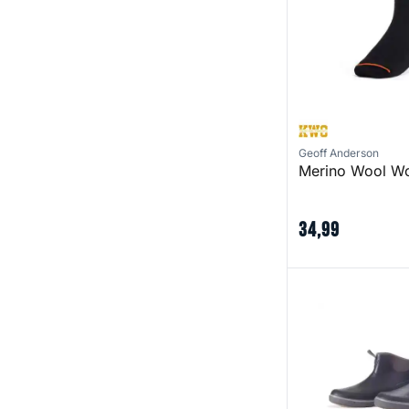
Geoff Anderson
Merino Wool Wo
34
,
99
Deck-Boss Ankle 