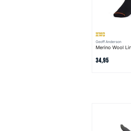
Geoff Anderson
Merino Wool Li
34
,
95
Fleece Gloves