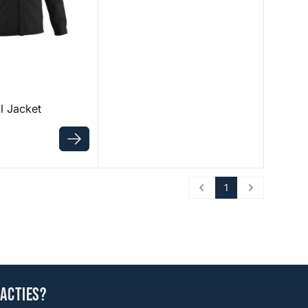
l Jacket
1
Prev
Next
 acties?