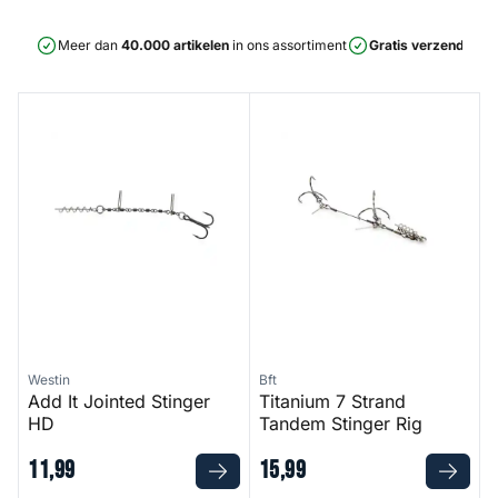
Meer dan
40.000 artikelen
in ons assortiment
Gratis verzending
v
Add It Jointed Stinger HD
Titanium 7 Strand Tandem Sti
Westin
Bft
Add It Jointed Stinger
Titanium 7 Strand
HD
Tandem Stinger Rig
11
,
99
15
,
99