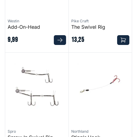
Westin
Pike Craft
Add-On-Head
The Swivel Rig
9
,
99
13
,
25
Screw In Swivel Rig
Sting'r Hook
Spro
Northland