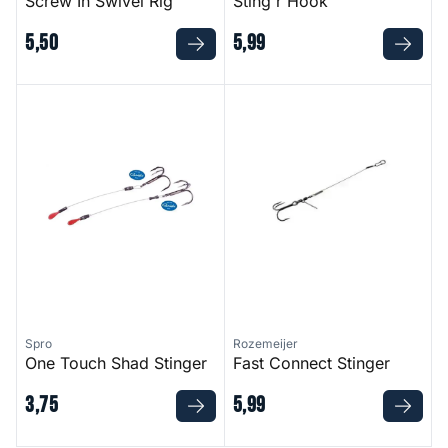
Screw In Swivel Rig
Sting'r Hook
5
,
50
5
,
99
One Touch Shad Stinger
Fast Connect Stinger
Spro
Rozemeijer
One Touch Shad Stinger
Fast Connect Stinger
3
,
75
5
,
99