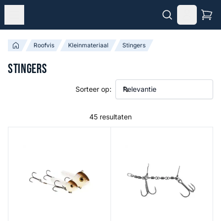
Roofvis
Kleinmateriaal
Stingers
Stingers
Sorteer op:
45 resultaten
Add-On-Head
The Swivel Rig