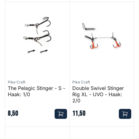
The Pelagic Stinger - S - Haak: 1/0
Double Swivel Stinger Rig XL
Pike Craft
Pike Craft
The Pelagic Stinger - S -
Double Swivel Stinger
Haak: 1/0
Rig XL - UVO - Haak:
2/0
8
,
50
11
,
50
Stinger With Corkscrew
Softbait Spiral Stinger