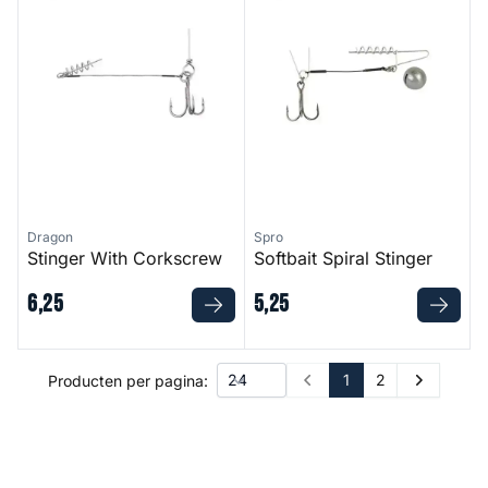
Dragon
Spro
Stinger With Corkscrew
Softbait Spiral Stinger
6
,
25
5
,
25
1
2
Producten per pagina:
Prev
Next