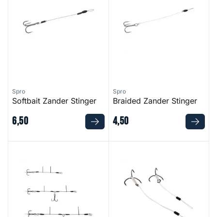
Spro
Spro
Softbait Zander Stinger
Braided Zander Stinger
6
,
50
4
,
50
Release Stinger Belly Softlure
Add It Braided Stinger Adjust