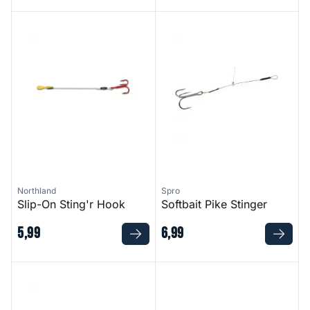
Slip-On Sting'r Hook
Softbait Pike Stinger
Northland
Spro
Slip-On Sting'r Hook
Softbait Pike Stinger
5
,
99
6
,
99
Softbait Zander Stinger
Braided Zander Stinger