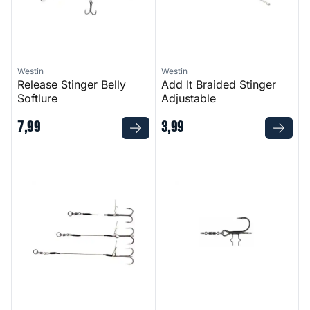
Westin
Westin
Release Stinger Belly
Add It Braided Stinger
Softlure
Adjustable
7
,
99
3
,
99
Add It Stinger
Spinning T Stinger