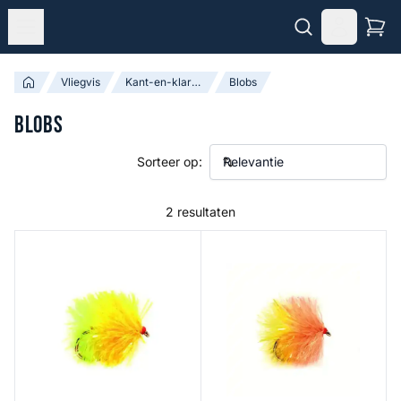
Vliegvis
Kant-en-klare Vliegen
Blobs
Blobs
Sorteer op:
2 resultaten
2-Tone Lead Blob Sunburst
Biscuit B/L - Haak: 10