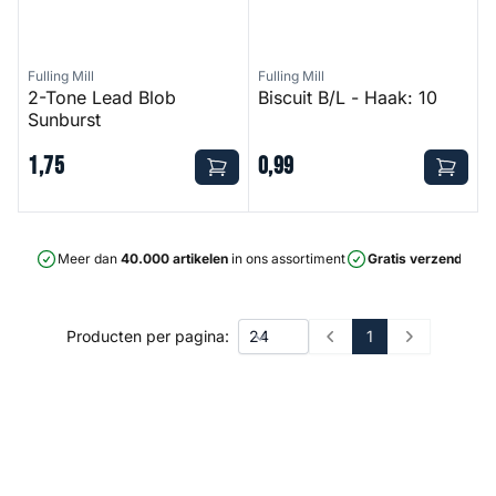
Fulling Mill
Fulling Mill
2-Tone Lead Blob
Biscuit B/L - Haak: 10
Sunburst
1
,
75
0
,
99
Meer dan
40.000 artikelen
in ons assortiment
Gratis verzending
v
1
Producten per pagina:
Prev
Next