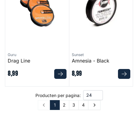
Guru
Sunset
Drag Line
Amnesia - Black
8
,
99
8
,
99
Producten per pagina:
1
2
3
4
Prev
Next