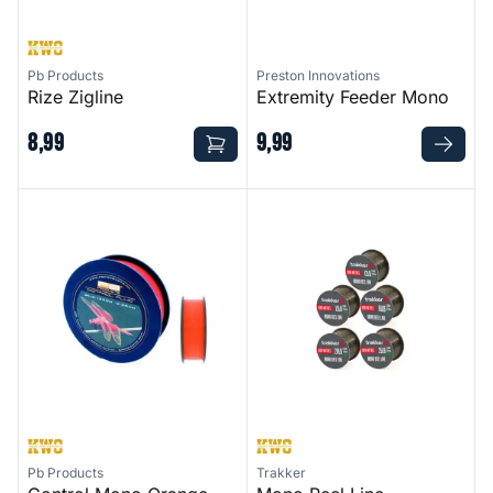
Pb Products
Preston Innovations
Rize Zigline
Extremity Feeder Mono
8
,
99
9
,
99
Control Mono Orange
Mono Reel Line
Pb Products
Trakker