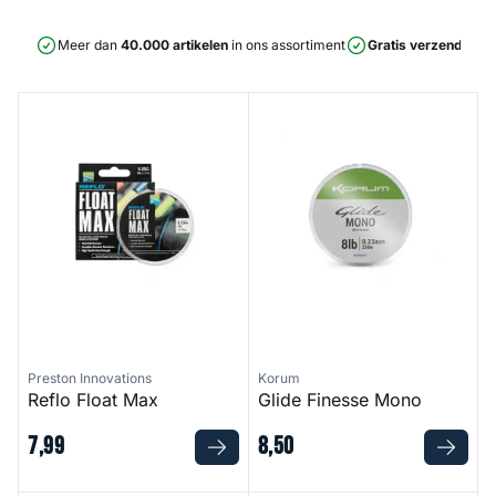
Meer dan
40.000 artikelen
in ons assortiment
Gratis verzending
v
Reflo Float Max
Glide Finesse Mono
Preston Innovations
Korum
Reflo Float Max
Glide Finesse Mono
7
,
99
8
,
50