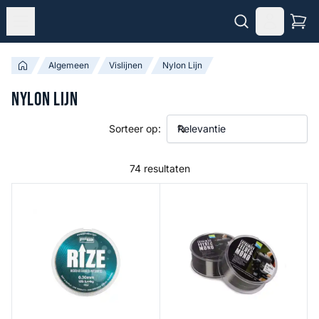
Algemeen
Vislijnen
Nylon Lijn
Nylon Lijn
Sorteer op:
74 resultaten
Rize Zigline
Extremity Feeder Mono