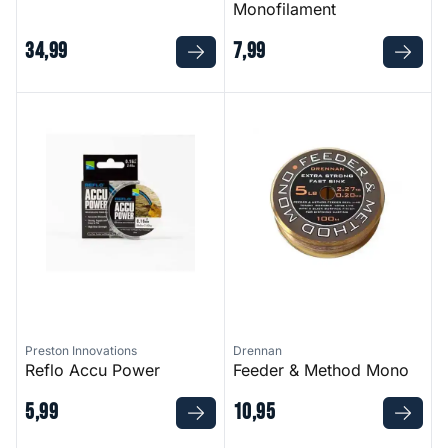
Monofilament
34
,
99
7
,
99
Reflo Accu Power
Feeder & Method Mono
Preston Innovations
Drennan
Reflo Accu Power
Feeder & Method Mono
5
,
99
10
,
95