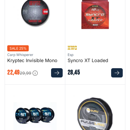
SALE 25%
Carp Whisperer
Esp
Kryptec Invisible Mono
Syncro XT Loaded
22
,
49
28
,
45
29
,
99
RM-Tec Orbit Double Tapered Mono
Pulse Line