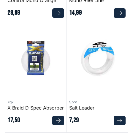
Control Mono Orange
Mono Reel Line
29
,
99
14
,
99
X Braid D Spec Absorber
Salt Leader
Ygk
Spro
X Braid D Spec Absorber
Salt Leader
17
,
50
7
,
29