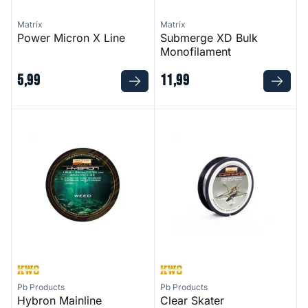
Matrix
Matrix
Power Micron X Line
Submerge XD Bulk
Monofilament
5
,
99
11
,
99
Hybron Mainline
Clear Skater Monofilament
Pb Products
Pb Products
Hybron Mainline
Clear Skater