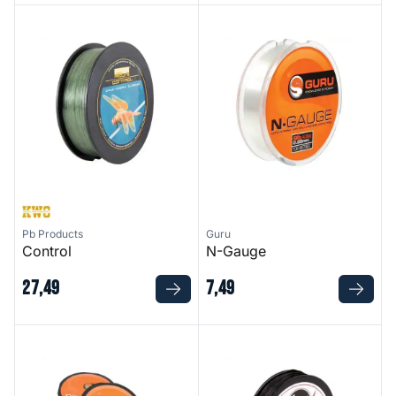
Control
N-Gauge
Pb Products
Guru
Control
N-Gauge
27
,
49
7
,
49
Drag Line
Amnesia - Black