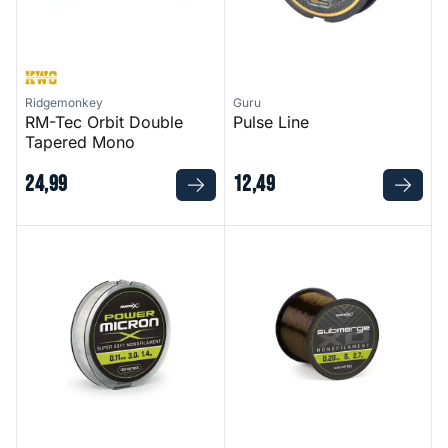
Ridgemonkey
Guru
RM-Tec Orbit Double
Pulse Line
Tapered Mono
24
,
99
12
,
49
Power Micron X Line
Submerge XD Bulk Monofilam