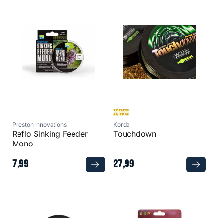
Reflo Sinking Feeder Mono
Touchdown
Preston Innovations
Korda
Reflo Sinking Feeder
Touchdown
Mono
7
,
99
27
,
99
Kryptec Invisible Mono
Syncro XT Loaded