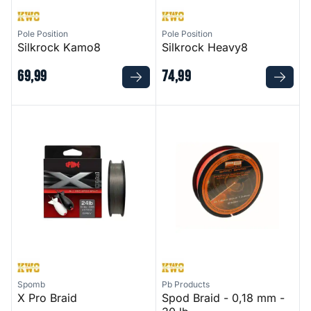
Pole Position
Pole Position
Silkrock Kamo8
Silkrock Heavy8
69
,
99
74
,
99
X Pro Braid
Spod Braid - 0,18 mm - 30 lb
Spomb
Pb Products
X Pro Braid
Spod Braid - 0,18 mm -