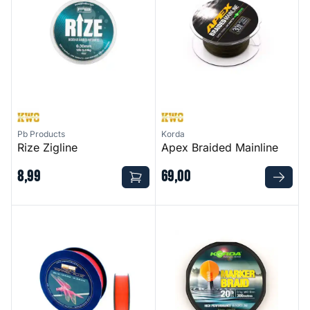
Pb Products
Korda
Rize Zigline
Apex Braided Mainline
8
,
99
69
,
00
Control Mono Orange
Marker Braid