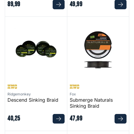
89
,
99
49
,
99
Descend Sinking Braid
Submerge Naturals Sinking Br
Ridgemonkey
Fox
Descend Sinking Braid
Submerge Naturals
Sinking Braid
40
,
25
47
,
99