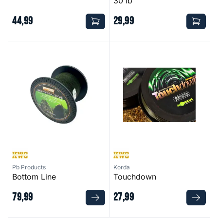
30 lb
44
,
99
29
,
99
Bottom Line
Touchdown
Pb Products
Korda
Bottom Line
Touchdown
79
,
99
27
,
99