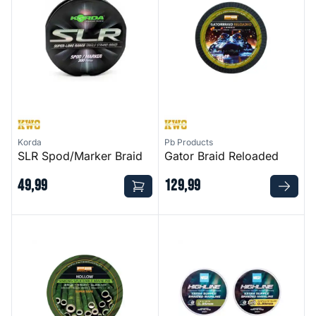
Korda
Pb Products
SLR Spod/Marker Braid
Gator Braid Reloaded
49
,
99
129
,
99
Hollow Sinking Spliceable Mainline
Highline Extra Supple Braid