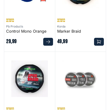
Pb Products
Korda
Control Mono Orange
Marker Braid
29
,
99
49
,
99
Spod Braid
Impact Zig Line