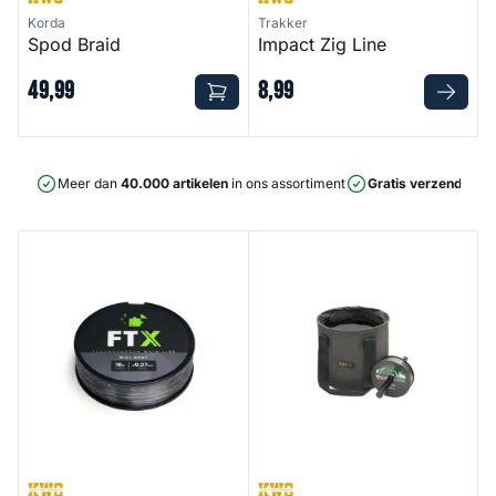
Korda
Trakker
Spod Braid
Impact Zig Line
49
,
99
8
,
99
Meer dan
40.000 artikelen
in ons assortiment
Gratis verzending
v
FTX Fluorocarbon Mainline
Compac Spooling Bucket