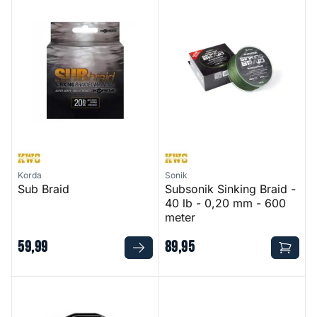
Sub Braid
Subsonik Sinking Braid - 40 
Korda
Sonik
Sub Braid
Subsonik Sinking Braid -
40 lb - 0,20 mm - 600
meter
59
,
99
89
,
95
SLR Spod/Marker Braid
Gator Braid Reloaded