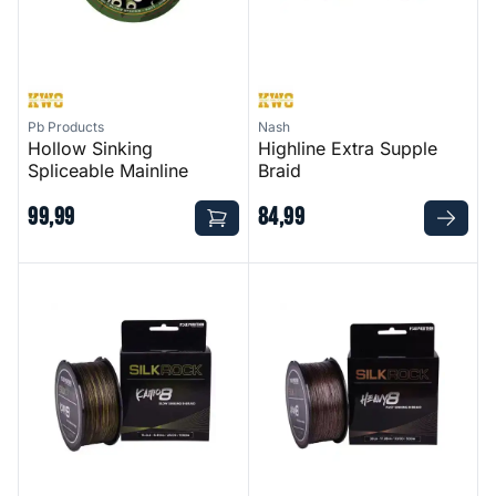
Pb Products
Nash
Hollow Sinking
Highline Extra Supple
Spliceable Mainline
Braid
99
,
99
84
,
99
Silkrock Kamo8
Silkrock Heavy8