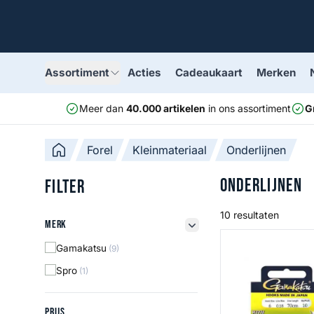
Assortiment
Acties
Cadeaukaart
Merken
Meer dan
40.000 artikelen
in ons assortiment
G
Forel
Kleinmateriaal
Onderlijnen
Onderlijnen
Filter
10 resultaten
Merk
Merk
filter button
Trout Master Flu
Gamakatsu
(9)
Spro
(1)
Prijs
PRIJS