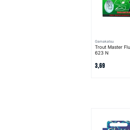
Gamakatsu
Trout Master Fl
623 N
3
,
69
Trout 3610 Nikkel