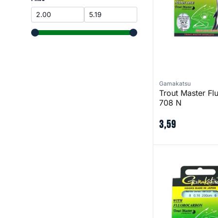
range slider button
range slider button
Gamakatsu
Trout Master Fl
708 N
3
,
59
Trout Master Flu