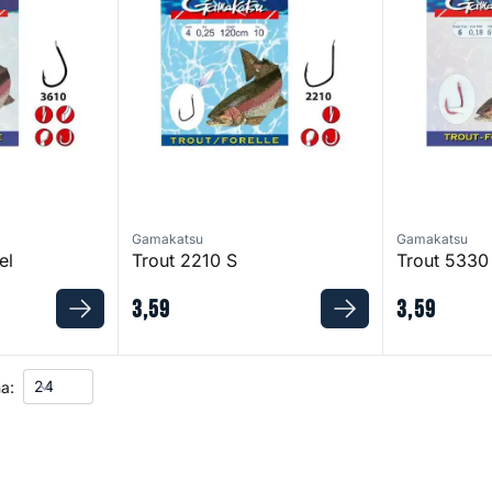
Gamakatsu
Gamakatsu
el
Trout 2210 S
Trout 5330
3
,
59
3
,
59
a: