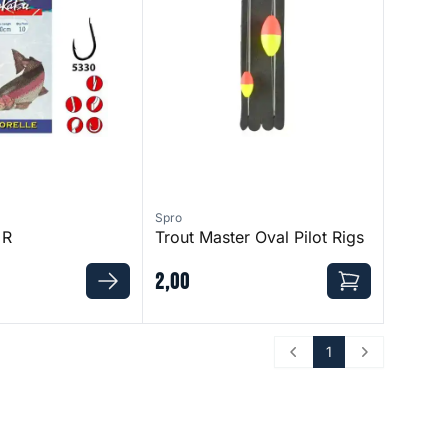
Spro
 R
Trout Master Oval Pilot Rigs
2
,
00
1
Prev
Next