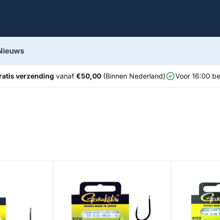
Nieuws
ratis verzending
vanaf
€50,00
(Binnen Nederland)
Voor 16:00 be
orocarbon 708 N
Trout Master Fluorocarbon 5330 R
Trout Master