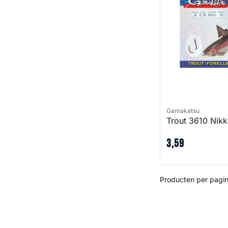
Gamakatsu
Trout 3610 Nikk
3
,
59
Producten per pagin