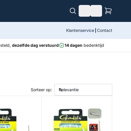
Klantenservice
Contact
steld,
dezelfde dag verstuurd
14 dagen
bedenktijd
Sorteer op:
 Fluorocarbon 2020 N
Trout Master Fluorocarbon 608 N