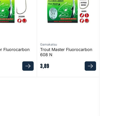
Gamakatsu
er Fluorocarbon
Trout Master Fluorocarbon
608 N
3
,
89