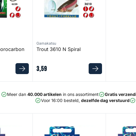
Gamakatsu
uorocarbon
Trout 3610 N Spiral
3
,
59
Meer dan
40.000 artikelen
in ons assortiment
Gratis verzend
Voor 16:00 besteld,
dezelfde dag verstuurd
Trout 2210 S
Trout 5330 R