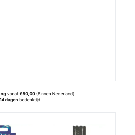
ing
vanaf
€50,00
(Binnen Nederland)
14 dagen
bedenktijd
Trout Master Oval Pilot Rigs