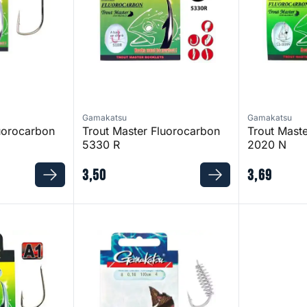
Gamakatsu
Gamakatsu
uorocarbon
Trout Master Fluorocarbon
Trout Mast
5330 R
2020 N
3
,
50
3
,
69
orocarbon 623 N
Trout 3610 N Spiral