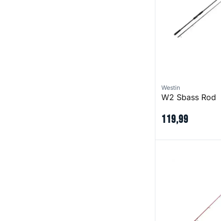
Westin
W2 Sbass Rod
119
,
99
Akuru SP 80 MH