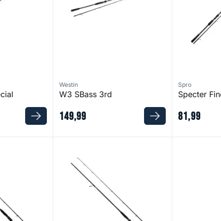
Westin
Spro
cial
W3 SBass 3rd
Specter Fi
149
,
99
81
,
99
hore Rod
Defiance SG8 Inshore Rod