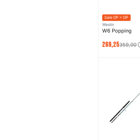
Sale OP = OP
Westin
W6 Popping
269
,
25
359
,
00
SGS2 Offshore Pl