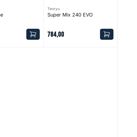
Tenryu
ne
Super Mix 240 EVO
784
,
00