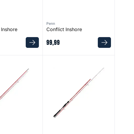
Penn
 Inshore
Conflict Inshore
99
,
99
Super Mix 240 EVO