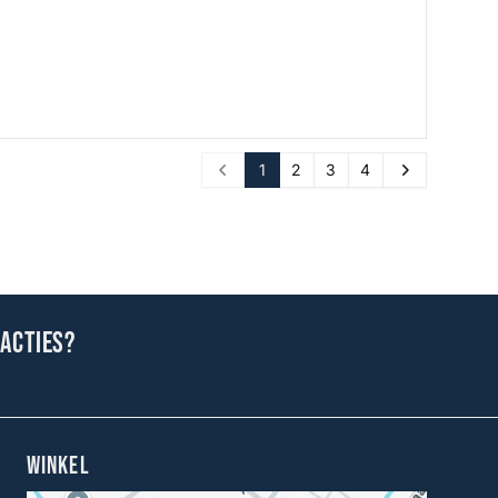
1
2
3
4
Prev
Next
 acties?
WINKEL