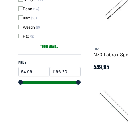
Penn
(14)
Illex
(10)
Westin
(9)
Hto
(8)
Toon Meer..
Hto
N70 Labrax Spe
Prijs
PRIJS
549
,
95
Defiance SG4 Ins
range slider button
range slider button