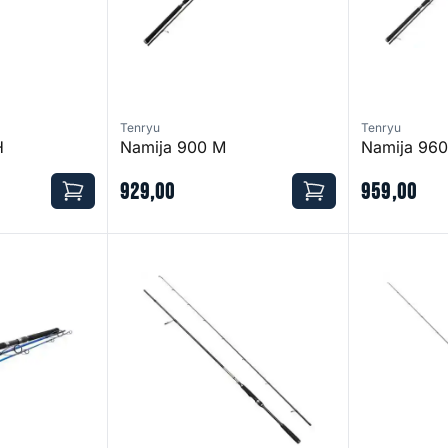
Tenryu
Tenryu
H
Namija 900 M
Namija 96
929
,
00
959
,
00
Conflict X Inshore
Conflict XR I