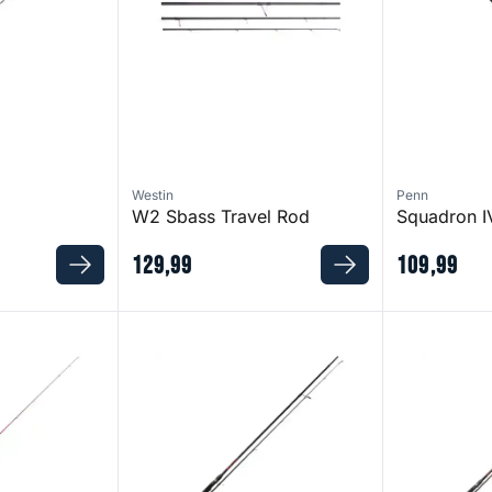
Westin
Penn
W2 Sbass Travel Rod
Squadron I
129
,
99
109
,
99
Namija 900 M
Namija 960