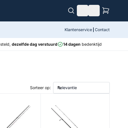
Klantenservice
Contact
steld,
dezelfde dag verstuurd
14 dagen
bedenktijd
Sorteer op:
sse Sea Spin
Squadron IV Labrax