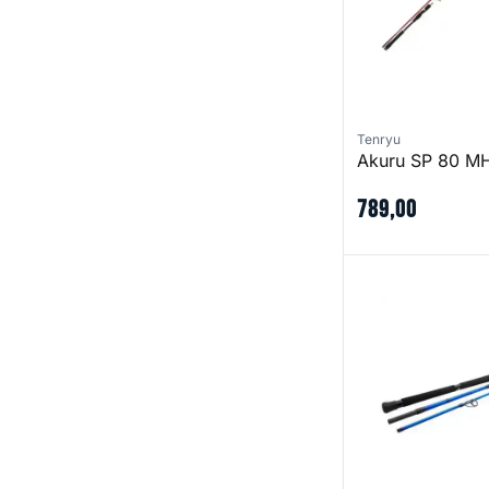
Tenryu
Akuru SP 80 M
789
,
00
W6 Popping