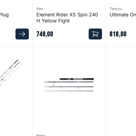
Illex
Tenryu
Plug
Element Rider X5 Spin 240
Ultimate O
H Yellow Fight
749
,
00
818
,
00
Overseas II Inshore Spinning Rod
Penn