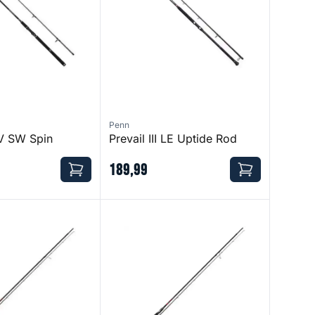
Penn
V SW Spin
Prevail III LE Uptide Rod
189
,
99
 MH
Namija 1000 MH