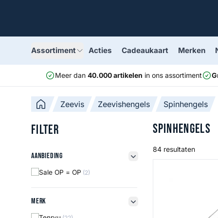
Assortiment
Acties
Cadeaukaart
Merken
Meer dan
40.000 artikelen
in ons assortiment
G
Zeevis
Zeevishengels
Spinhengels
Spinhengels
Filter
84 resultaten
Aanbieding
Aanbieding
filter button
N70 Labrax Speci
Sale OP = OP
(2)
Merk
Merk
filter button
Tenryu
(22)