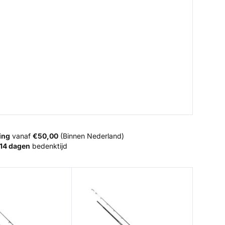
ing
vanaf
€50,00
(Binnen Nederland)
14 dagen
bedenktijd
 SW Spin
Prevail III LE Uptide Rod