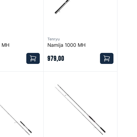
Tenryu
0 MH
Namija 1000 MH
979
,
00
nshore
Conflict Inshore