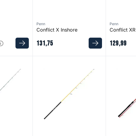
Penn
Penn
Conflict X Inshore
Conflict XR
131
,
75
129
,
99
ug Spinning Rod
Element Rider X5 Spin 240 H Yellow Fight
Ultimate One