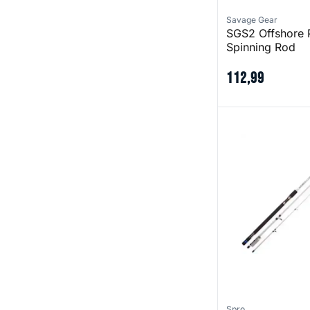
Savage Gear
SGS2 Offshore 
Spinning Rod
112
,
99
Salty Bait Rod
Spro