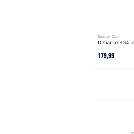
Savage Gear
Defiance SG4 I
179
,
99
W2 Sbass Rod