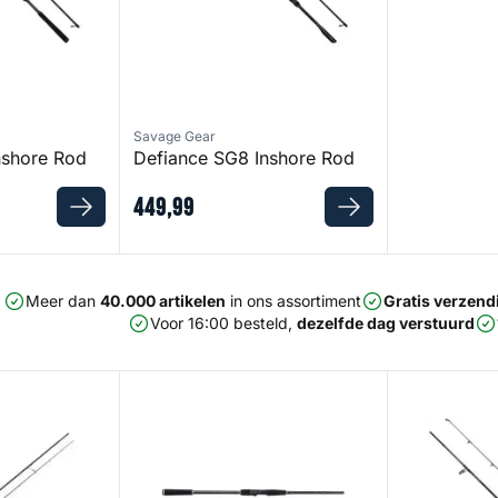
Savage Gear
nshore Rod
Defiance SG8 Inshore Rod
449
,
99
Meer dan
40.000 artikelen
in ons assortiment
Gratis verzend
Voor 16:00 besteld,
dezelfde dag verstuurd
W2 Sbass Travel Rod
Squadron IV