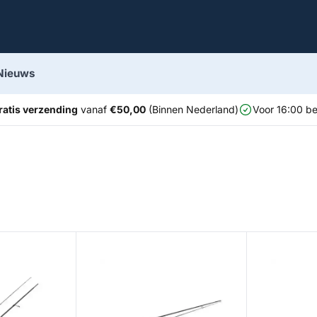
Nieuws
ratis verzending
vanaf
€50,00
(Binnen Nederland)
Voor 16:00 be
al
W3 SBass 3rd
Specter Fine