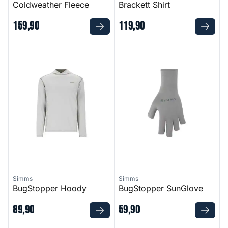
Coldweather Fleece
Brackett Shirt
159
,
90
119
,
90
BugStopper Hoody
BugStopper SunGlove
Simms
Simms
BugStopper Hoody
BugStopper SunGlove
89
,
90
59
,
90