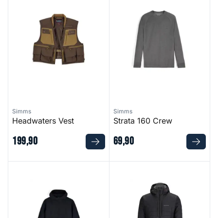
Simms
Simms
Headwaters Vest
Strata 160 Crew
199
,
90
69
,
90
Strata 330 Half-Zip Hoody
Fall Run Hybrid Hoody