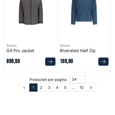
Simms
Simms
G4 Pro Jacket
Rivershed Half Zip
899
,
90
169
,
90
Producten per pagina:
1
2
3
4
5
…
10
Prev
Next