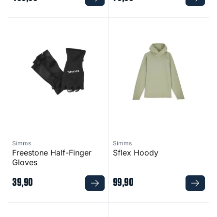
Freestone Half-Finger Gloves
Sflex Hoody
Simms
Simms
Freestone Half-Finger
Sflex Hoody
Gloves
39
,
90
99
,
90
Headwaters Vest
Strata 160 Crew