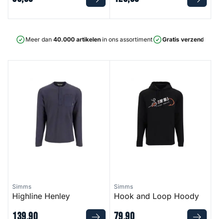
Meer dan
40.000 artikelen
in ons assortiment
Gratis verzending
v
Highline Henley
Hook and Loop Hoody
Simms
Simms
Highline Henley
Hook and Loop Hoody
139
,
90
79
,
90