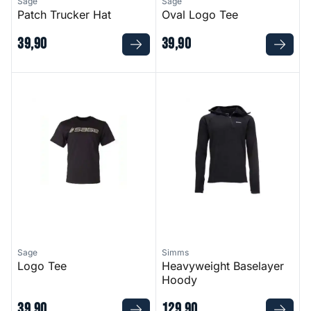
Sage
Sage
Patch Trucker Hat
Oval Logo Tee
39
,
90
39
,
90
Logo Tee
Heavyweight Baselayer Hood
Sage
Simms
Logo Tee
Heavyweight Baselayer
Hoody
39
,
90
129
,
90