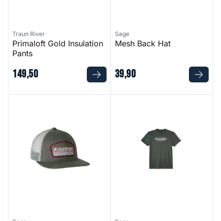
Traun River
Sage
Primaloft Gold Insulation
Mesh Back Hat
Pants
149
,
50
39
,
90
Patch Trucker Hat
Oval Logo Tee