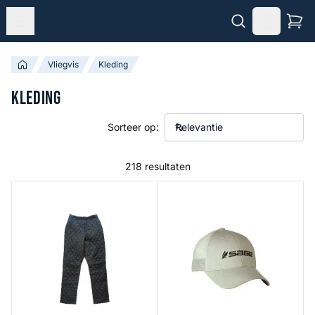
Vliegvis
Kleding
Kleding
Sorteer op:
218 resultaten
Primaloft Gold Insulation Pants
Mesh Back Hat