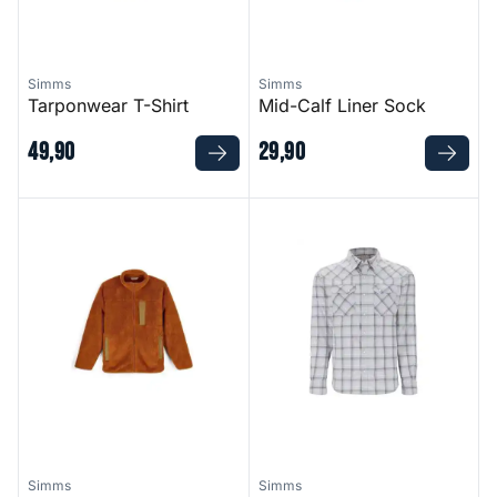
Simms
Simms
Tarponwear T-Shirt
Mid-Calf Liner Sock
49
,
90
29
,
90
Coldweather Fleece
Brackett Shirt
Simms
Simms