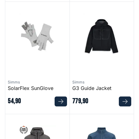
SolarFlex SunGlove
G3 Guide Jacket
Simms
Simms
SolarFlex SunGlove
G3 Guide Jacket
54
,
90
779
,
90
G4 Pro Jacket
Rivershed Half Zip