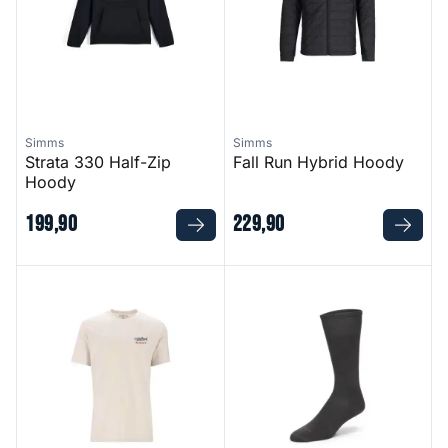
Simms
Simms
Strata 330 Half-Zip
Fall Run Hybrid Hoody
Hoody
199
,
90
229
,
90
Tarponwear T-Shirt
Mid-Calf Liner Sock