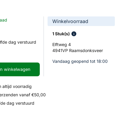
raad
Winkelvoorraad
1 Stuk(s)
lfde dag verstuurd
Elftweg 4
4941VP Raamsdonksveer
Vandaag geopend tot 18:00
In winkelwagen
 altijd voorradig
verzenden vanaf €50,00
fde dag verstuurd