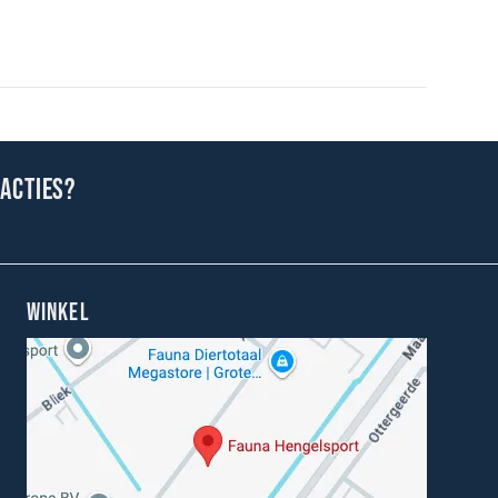
 acties?
WINKEL