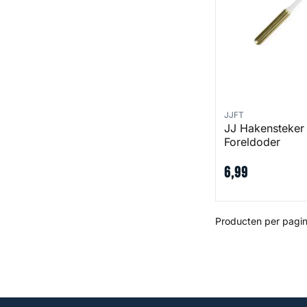
JJFT
JJ Hakensteker
Foreldoder
6
,
99
Producten per pagin