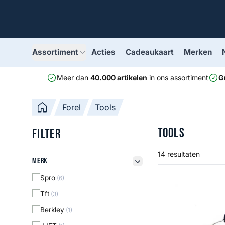
Assortiment
Acties
Cadeaukaart
Merken
Meer dan
40.000 artikelen
in ons assortiment
G
Forel
Tools
Tools
Filter
14 resultaten
Merk
Merk
filter button
Stuitjes
Spro
(6)
Tft
(3)
Berkley
(1)