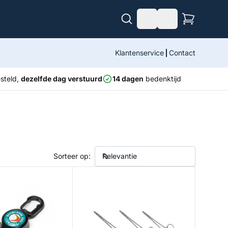
Klantenservice
Contact
steld,
dezelfde dag verstuurd
14 dagen
bedenktijd
Sorteer op:
ip Fishing Line Cutter
Stainless Steel Forceps