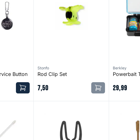
Stonfo
Berkley
rvice Button
Rod Clip Set
Powerbait T
7
,
50
29
,
99
et Foreldoder
Trout Master Flex Rest
Trout Master