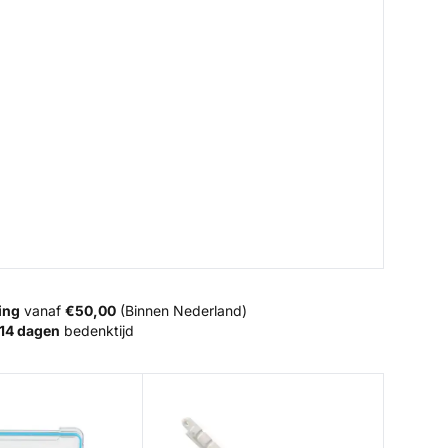
ing
vanaf
€50,00
(Binnen Nederland)
14 dagen
bedenktijd
ut Starter Kit
Hakensteker