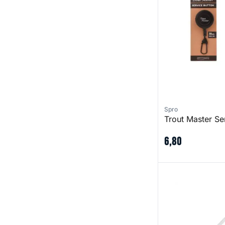
Spro
Trout Master Se
6
,
80
JJ Hakensteker m