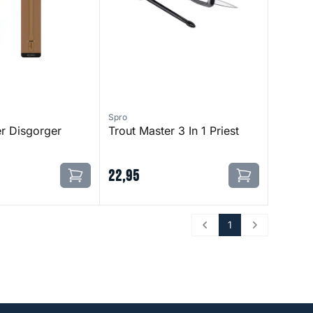
Spro
er Disgorger
Trout Master 3 In 1 Priest
22
,
95
1
Prev
Next