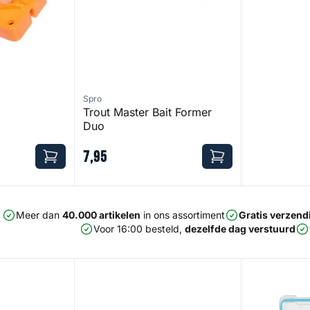
Spro
Trout Master Bait Former
Duo
7
,
95
Meer dan
40.000 artikelen
in ons assortiment
Gratis verzend
Voor 16:00 besteld,
dezelfde dag verstuurd
ice Button
Rod Clip Set
Powerbait Tro