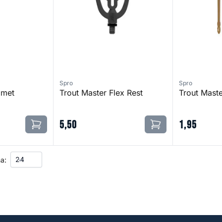
Spro
Spro
 met
Trout Master Flex Rest
Trout Mast
5
,
50
1
,
95
a: