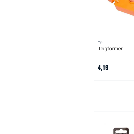
Tft
Teigformer
4
,
19
Trout Master Serv