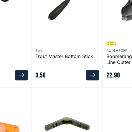
Spro
RUDI HEGER
Trout Master Bottom Stick
Boomerang 
Line Cutter
3
,
50
22
,
90
Trout Master Bait Former Duo