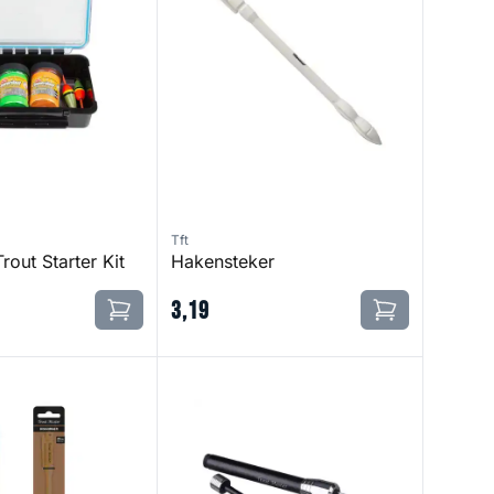
Tft
rout Starter Kit
Hakensteker
3
,
19
 Disgorger
Trout Master 3 In 1 Priest