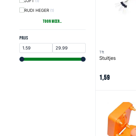
JJFT
(1)
RUDI HEGER
(1)
Toon Meer..
Prijs
PRIJS
Tft
Stuitjes
range slider button
range slider button
1
,
59
Teigformer