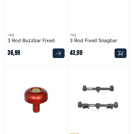
Jag
Jag
3 Rod Buzzbar Fixed
3 Rod Fixed Snagbar
36
,
99
43
,
99
Palm Saver Red
C-Tec Buzzer Bar