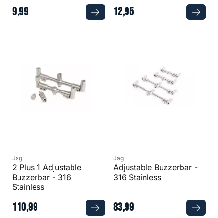
9
,
99
12
,
95
2 Plus 1 Adjustable Buzzerbar - 316 Stainless
Adjustable Buzzerbar - 316 St
Jag
Jag
2 Plus 1 Adjustable
Adjustable Buzzerbar -
Buzzerbar - 316
316 Stainless
Stainless
110
,
99
83
,
99