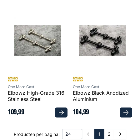
Elbowz High-Grade 316 Stainless Steel
Elbowz Black Anodized Alum
One More Cast
One More Cast
Elbowz High-Grade 316
Elbowz Black Anodized
Stainless Steel
Aluminium
109
,
99
104
,
99
1
2
Producten per pagina:
Prev
Next