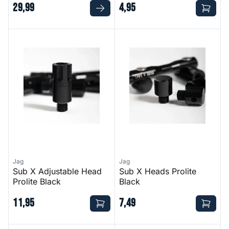
29
,
99
4
,
95
Sub X Adjustable Head Prolite Black
Sub X Heads Prolite Black
Jag
Jag
Sub X Adjustable Head
Sub X Heads Prolite
Prolite Black
Black
11
,
95
7
,
49