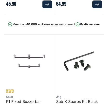
45
,
90
64
,
99
Meer dan
40.000 artikelen
in ons assortiment
Gratis verzending
v
P1 Fixed Buzzerbar
Sub X Spares Kit Black
Solar
Jag
P1 Fixed Buzzerbar
Sub X Spares Kit Black