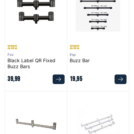
Fox
Esp
Black Label QR Fixed
Buzz Bar
Buzz Bars
39
,
99
19
,
95
3 Rod Buzzbar Fixed
3 Rod Fixed Snagbar