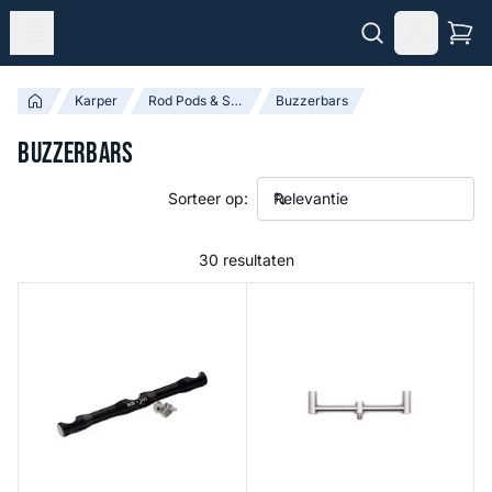
Karper
Rod Pods & Steunen
Buzzerbars
Buzzerbars
Sorteer op:
30 resultaten
Sub X Buzz Bar Prolite Black
Singlez 2 Rod Buzzbar