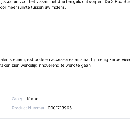
 staal en voor het vissen met drie hengels ontworpen. De 3 Rod Buzzb
oor meer ruimte tussen uw molens.
alen steunen, rod pods en accessoires en staat bij menig karpervisse
 haken zien werkelijk innoverend te werk te gaan.
Groep:
Karper
Product Nummer:
0001713965