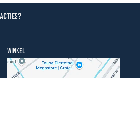
 acties?
WINKEL