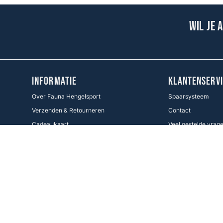
Wil je 
INFORMATIE
KLANTENSERVI
Over Fauna Hengelsport
Spaarsysteem
Verzenden & Retourneren
Contact
Cadeaukaart
Veel gestelde vrag
Voorwaarden KWO
Betaalmethoden
Cookie Policy