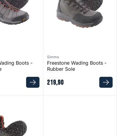
Simms
Wading Boots -
Freestone Wading Boots -
e
Rubber Sole
219
,
90
 - Vibram Sole