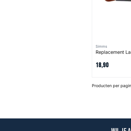
Simms
Replacement La
18
,
90
Producten per pagin