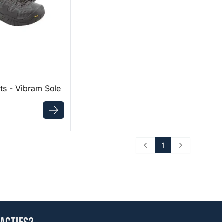
ts - Vibram Sole
1
Prev
Next