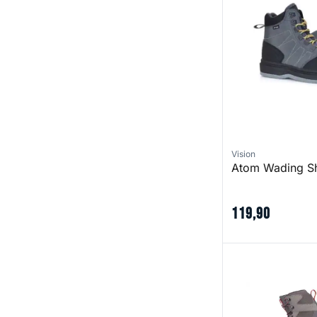
Vision
Atom Wading Sh
119
,
90
Tributary Boot - 