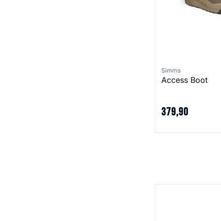
Simms
Access Boot
379
,
90
Atom Wading Shoe