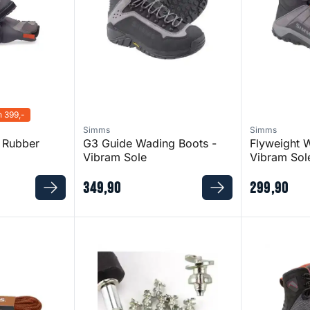
 399,-
Simms
Simms
- Rubber
G3 Guide Wading Boots -
Flyweight 
Vibram Sole
Vibram Sol
349
,
90
299
,
90
es
Tungsten Carbide Spikes
G4 Pro Boots