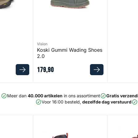
Vision
Koski Gummi Wading Shoes
2.0
179
,
90
Meer dan
40.000 artikelen
in ons assortiment
Gratis verzend
Voor 16:00 besteld,
dezelfde dag verstuurd
s Felt
Freestone Boot - Rubber
Freestone Boo