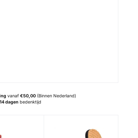
ing
vanaf
€50,00
(Binnen Nederland)
14 dagen
bedenktijd
t - Felt
Flyweight Access Wading Boots