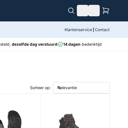
Klantenservice
Contact
steld,
dezelfde dag verstuurd
14 dagen
bedenktijd
Sorteer op:
oot - Vibram
Flyweight Boot - Vibram