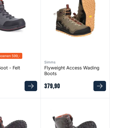
oenen 599,-
Simms
oot - Felt
Flyweight Access Wading
Boots
379
,
90
ding Boots - Vibram Sole
Freestone Wading Boots - Rubber Sole