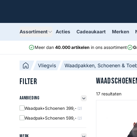
Assortiment
Acties
Cadeaukaart
Merken
Meer dan
40.000 artikelen
in ons assortiment
G
Vliegvis
Waadpakken, Schoenen & Toe
Waadschoene
Filter
17 resultaten
Aanbieding
Aanbieding
filter button
Tributary Boot - F
Waadpak+Schoenen 399,-
(2)
Waadpak+Schoenen 599,-
(2)
Merk
Merk