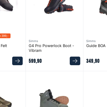
 399,-
Simms
Simms
 Felt
G4 Pro Powerlock Boot -
Guide BOA 
Vibram
599
,
90
349
,
90
Koski Gummi Wading Shoes 2.0