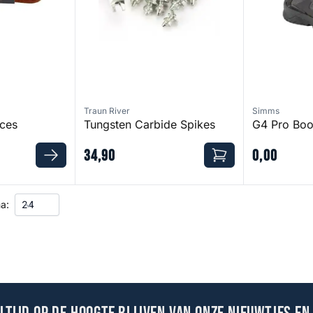
Traun River
Simms
ces
Tungsten Carbide Spikes
G4 Pro Boo
34
,
90
0
,
00
a: