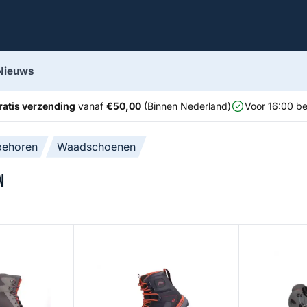
Nieuws
ratis verzending
vanaf
€50,00
(Binnen Nederland)
Voor 16:00 be
behoren
Waadschoenen
n
elt
G4 Pro Powerlock Boot - Vibram
Guide BOA B