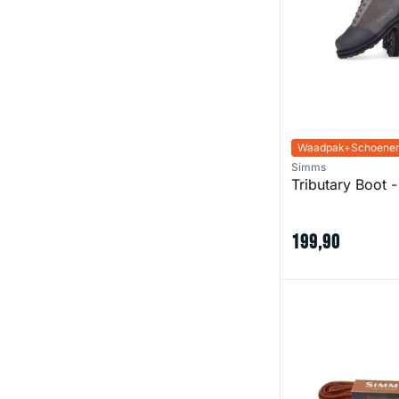
Waadpak+Schoenen
Simms
Tributary Boot 
199
,
90
Replacement Lac