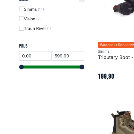
filter button
Simms
(14)
Vision
(2)
Traun River
(1)
Waadpak+Schoenen
Prijs
PRIJS
Simms
Tributary Boot -
range slider button
range slider button
199
,
90
Access Boot