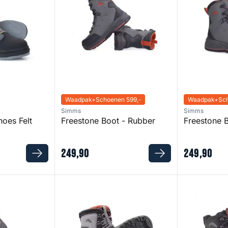
Waadpak+Schoenen 599,-
Waadpak+Sch
Simms
Simms
oes Felt
Freestone Boot - Rubber
Freestone B
249
,
90
249
,
90
Rubber
G3 Guide Wading Boots - Vibram Sole
Flyweight Wa