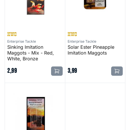
Enterprise Tackle
Enterprise Tackle
Sinking Imitation
Solar Ester Pineapple
Maggots - Mix - Red,
Imitation Maggots
White, Bronze
2
,
99
3
,
99
Bloodworm / Shrimp Pellet With Belachan