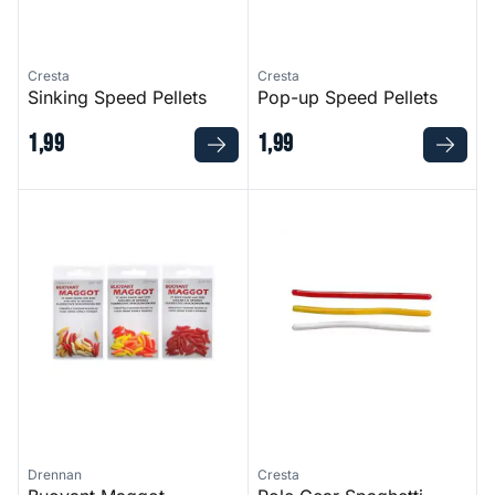
Cresta
Cresta
Sinking Speed Pellets
Pop-up Speed Pellets
1
,
99
1
,
99
Buoyant Maggot
Pole Gear Spaghetti
Drennan
Cresta