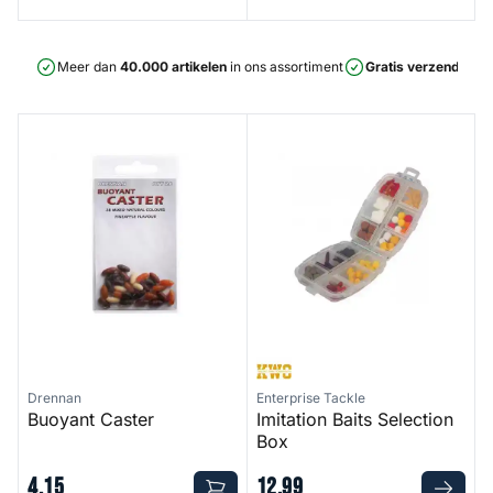
Meer dan
40.000 artikelen
in ons assortiment
Gratis verzending
v
Buoyant Caster
Imitation Baits Selection Box
Drennan
Enterprise Tackle
Buoyant Caster
Imitation Baits Selection
Box
4
,
15
12
,
99