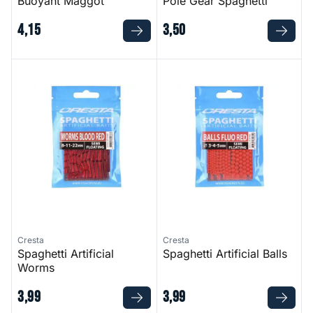
Buoyant Maggot
Pole Gear Spaghetti
4
,
15
3
,
50
Spaghetti Artificial Worms
Spaghetti Artificial Balls
Cresta
Cresta
Spaghetti Artificial
Spaghetti Artificial Balls
Worms
3
,
99
3
,
99