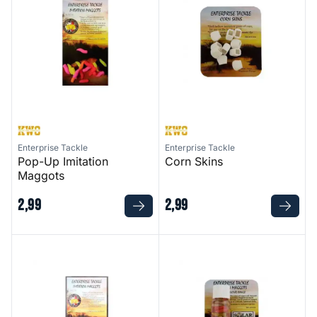
Enterprise Tackle
Enterprise Tackle
Pop-Up Imitation
Corn Skins
Maggots
2
,
99
2
,
99
Sinking Imitation Maggots - Mix - Red, White, Bronze
Solar Ester Pineapple Imitati