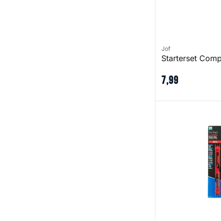
Jof
Starterset Comp
7
,
99
Diamond Pole Ri