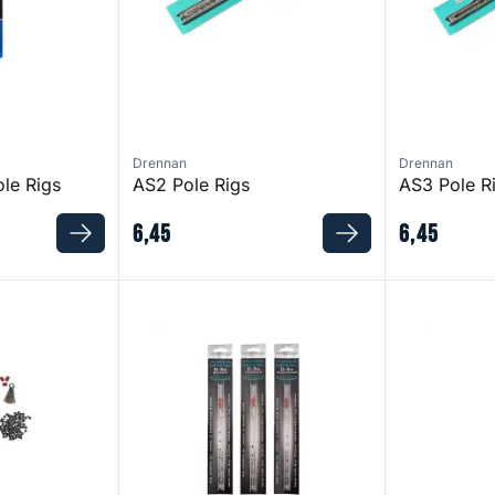
Drennan
Drennan
le Rigs
AS2 Pole Rigs
AS3 Pole R
6
,
45
6
,
45
et
Margin Crystal Pole Rig
Edge Pole Ri