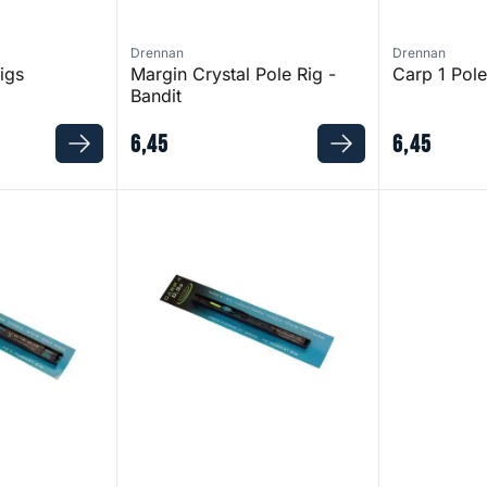
Drennan
Drennan
igs
Margin Crystal Pole Rig -
Carp 1 Pole
Bandit
6
,
45
6
,
45
Carp 4 Pole Rigs