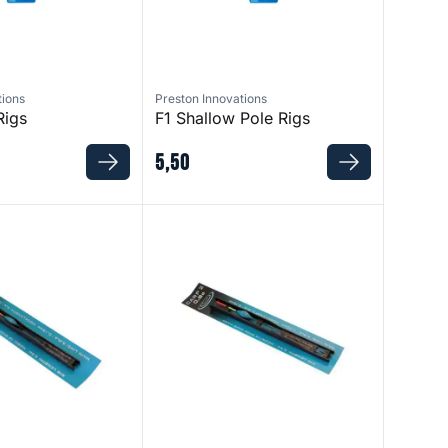
tions
Preston Innovations
Rigs
F1 Shallow Pole Rigs
5
,
50
Rigs
Carp 2 Pole Rigs