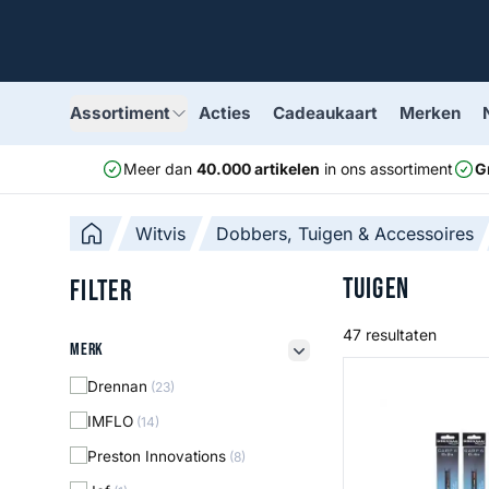
Assortiment
Acties
Cadeaukaart
Merken
Meer dan
40.000 artikelen
in ons assortiment
G
Witvis
Dobbers, Tuigen & Accessoires
Tuigen
Filter
47 resultaten
Merk
Merk
filter button
Carp 6 F1 & Carp
Drennan
(23)
IMFLO
(14)
Preston Innovations
(8)