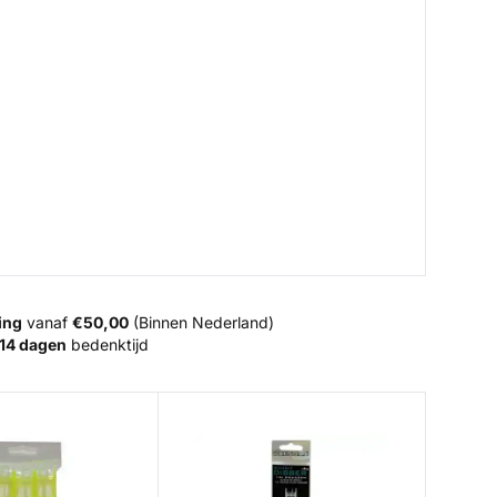
ing
vanaf
€50,00
(Binnen Nederland)
14 dagen
bedenktijd
Dibber Pole Rig - Bandit