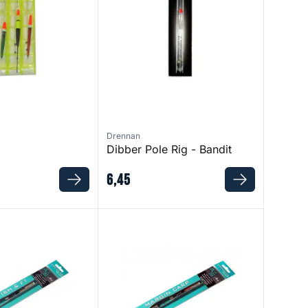
Drennan
Dibber Pole Rig - Bandit
6
,
45
s
AS4 Pole Rigs