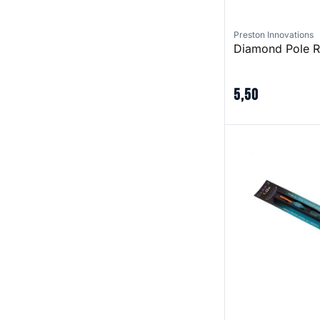
Preston Innovations
Diamond Pole R
5
,
50
Carp 3 Pole Rigs