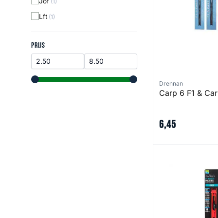
Jof
(1)
Lft
(1)
Prijs
PRIJS
Drennan
range slider button
range slider button
Carp 6 F1 & Car
6
,
45
F1 Pellet Pole Rig