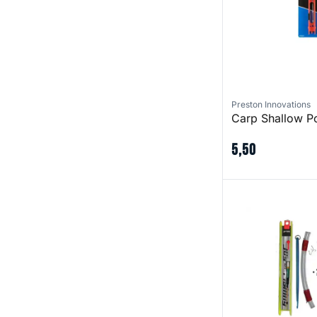
Preston Innovations
Carp Shallow Po
5
,
50
Starterset Comple