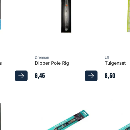
Drennan
Lft
s
Dibber Pole Rig
Tuigenset
6
,
45
8
,
50
e Rigs
AS2 Pole Rigs
AS3 Pole Rig