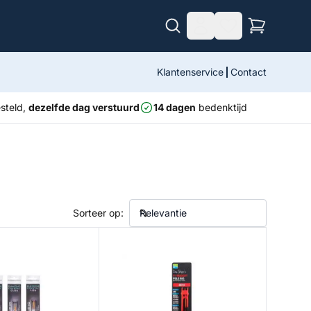
Klantenservice
Contact
steld,
dezelfde dag verstuurd
14 dagen
bedenktijd
Sorteer op:
tal Big Bait Rig
F1 Maggot Pole Rigs