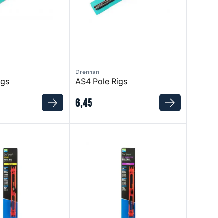
Drennan
igs
AS4 Pole Rigs
6
,
45
gs
F1 Shallow Pole Rigs