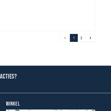
1
2
Prev
Next
 acties?
WINKEL