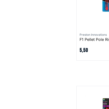
Preston Innovations
F1 Pellet Pole R
5
,
50
F1 Fine Pole Rigs