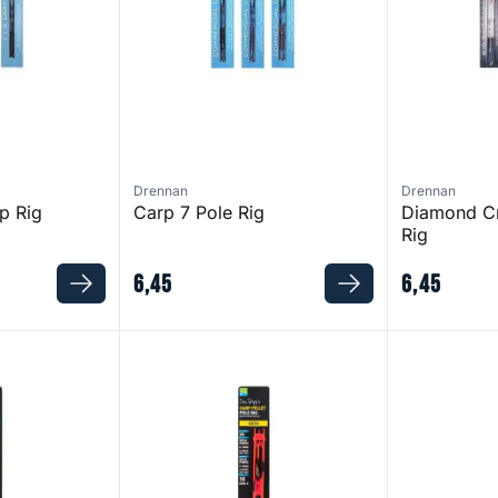
Drennan
Drennan
p Rig
Carp 7 Pole Rig
Diamond Cry
Rig
6
,
45
6
,
45
s
Carp Pellet Pole Rigs