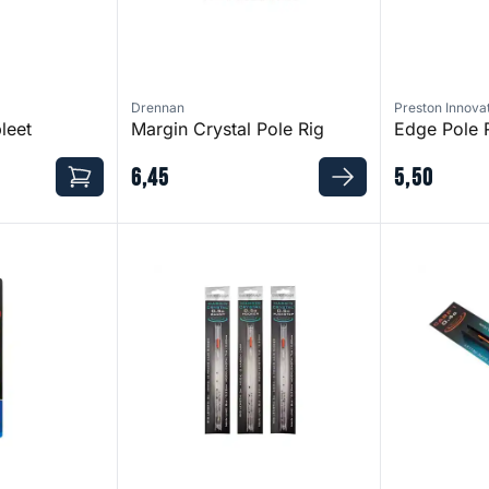
Drennan
Preston Innova
leet
Margin Crystal Pole Rig
Edge Pole 
6
,
45
5
,
50
gs
Margin Crystal Pole Rig - Bandit
Carp 1 Pole 