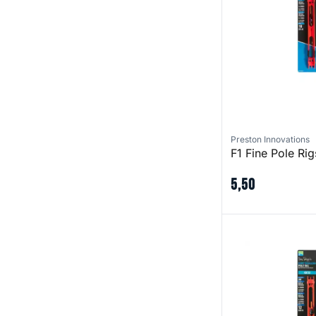
Preston Innovations
F1 Fine Pole Rig
5
,
50
Carp Shallow Pol