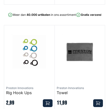
Meer dan
40.000 artikelen
in ons assortiment
Gratis verzending
v
Rig Hook Ups
Towel
Preston Innovations
Preston Innovations
Rig Hook Ups
Towel
2
,
99
11
,
99