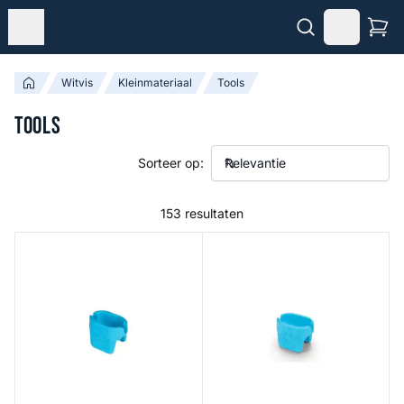
Witvis
Kleinmateriaal
Tools
Tools
Sorteer op:
153 resultaten
Open Alloy Mould
Method Mould