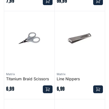
7
,
99
59
,
99
Titanium Braid Scissors
Line Nippers
Matrix
Matrix
Titanium Braid Scissors
Line Nippers
6
,
99
6
,
99
Bait Drill
Fusion H2O Water Bucket