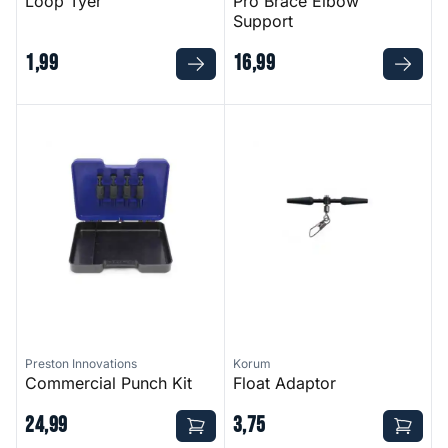
Loop Tyer
Pro Brace Elbow
Support
1
,
99
16
,
99
Commercial Punch Kit
Float Adaptor
Preston Innovations
Korum
Commercial Punch Kit
Float Adaptor
24
,
99
3
,
75