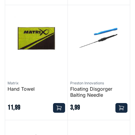
Hand Towel
Floating Disgorger Baiting Ne
Matrix
Preston Innovations
Hand Towel
Floating Disgorger
Baiting Needle
11
,
99
3
,
99
Floater Tools Heavy Latch Needle
Floater Tools Puller