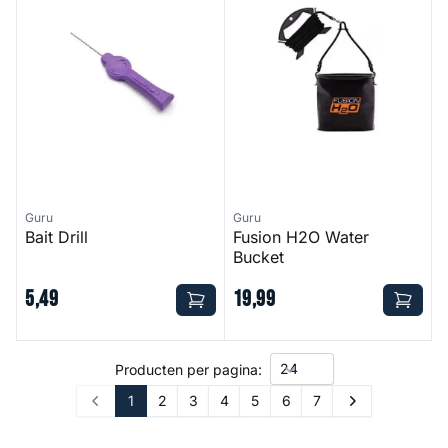
Guru
Guru
Bait Drill
Fusion H2O Water
Bucket
5
,
49
19
,
99
Producten per pagina:
1
2
3
4
5
6
7
Prev
Next