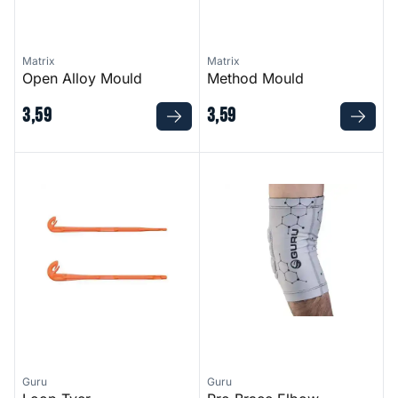
Matrix
Matrix
Open Alloy Mould
Method Mould
3
,
59
3
,
59
Loop Tyer
Pro Brace Elbow Support
Guru
Guru