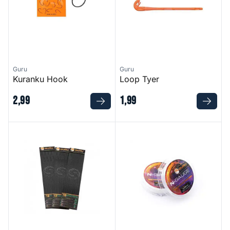
Guru
Guru
Kuranku Hook
Loop Tyer
2
,
99
1
,
99
Match Special Rig 8
N-Gauge Natural Clear