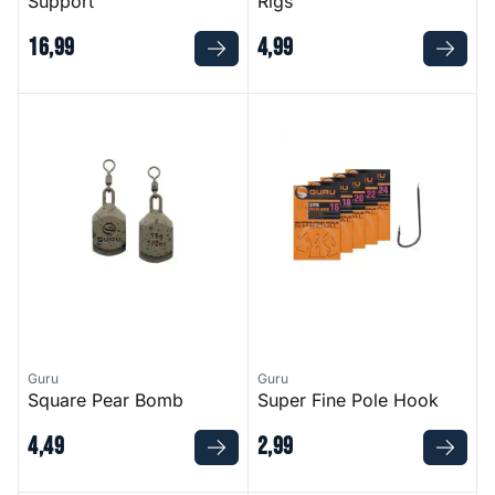
Support
Rigs
16
,
99
4
,
99
Square Pear Bomb
Super Fine Pole Hook
Guru
Guru
Square Pear Bomb
Super Fine Pole Hook
4
,
49
2
,
99