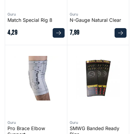
Guru
Guru
Match Special Rig 8
N-Gauge Natural Clear
4
,
29
7
,
99
Pro Brace Elbow Support
SMWG Banded Ready Rigs
Guru
Guru
Pro Brace Elbow
SMWG Banded Ready