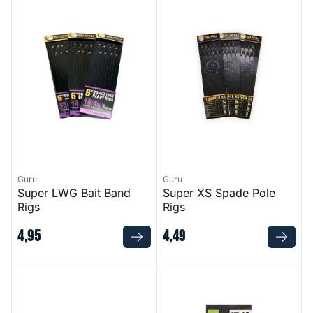
Super LWG Bait Band Rigs
Super XS Spade Pole Rigs
Guru
Guru
Super LWG Bait Band
Super XS Spade Pole
Rigs
Rigs
4
,
95
4
,
49
Rubber Stoppers
XS02-B Hooks