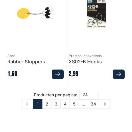
Spro
Preston Innovations
Rubber Stoppers
XS02-B Hooks
1
,
50
2
,
99
Producten per pagina:
1
2
3
4
5
…
34
Prev
Next