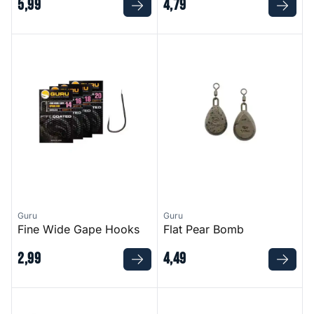
5
,
99
4
,
79
Fine Wide Gape Hooks
Flat Pear Bomb
Guru
Guru
Fine Wide Gape Hooks
Flat Pear Bomb
2
,
99
4
,
49
Heli Swivel
Hybrid Pellet Feeder