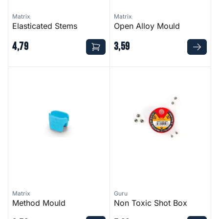
Matrix
Matrix
Elasticated Stems
Open Alloy Mould
4
,
79
3
,
59
Method Mould
Non Toxic Shot Box
Matrix
Guru
Method Mould
Non Toxic Shot Box