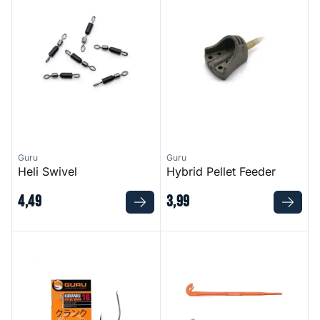
Guru
Guru
Heli Swivel
Hybrid Pellet Feeder
4
,
49
3
,
99
Kuranku Hook
Loop Tyer