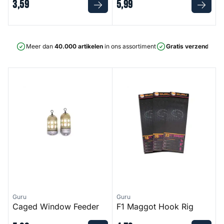
3
,
59
5
,
99
Meer dan
40.000 artikelen
in ons assortiment
Gratis verzending
v
Caged Window Feeder
F1 Maggot Hook Rig
Guru
Guru
Caged Window Feeder
F1 Maggot Hook Rig