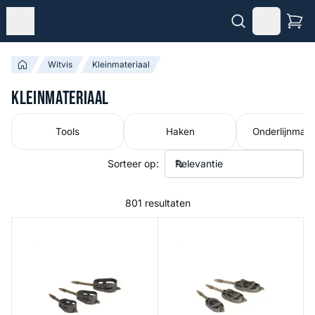
Witvis
Kleinmateriaal
Kleinmateriaal
Tools
Haken
Onderlijnmater
Sorteer op:
801 resultaten
Open Alloy Feeder
Method Feeder