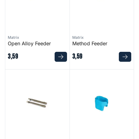
Matrix
Matrix
Open Alloy Feeder
Method Feeder
3
,
59
3
,
59
Elasticated Stems
Open Alloy Mould