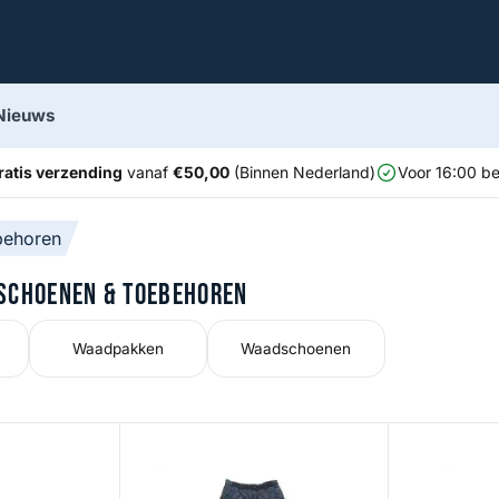
Nieuws
ratis verzending
vanaf
€50,00
(Binnen Nederland)
Voor 16:00 be
behoren
Schoenen & Toebehoren
Waadpakken
Waadschoenen
Kick Fins
Primaloft Gold Insulation Pants
Flyweight St