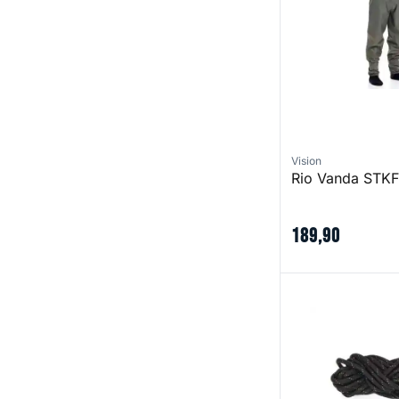
Vision
Rio Vanda STK
189
,
90
Shoelaces Black