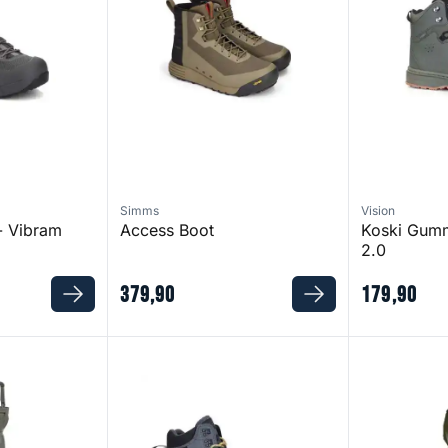
Simms
Vision
- Vibram
Access Boot
Koski Gum
2.0
379
,
90
179
,
90
 Wader
Atom Wading Shoes Felt
Ademend Waa