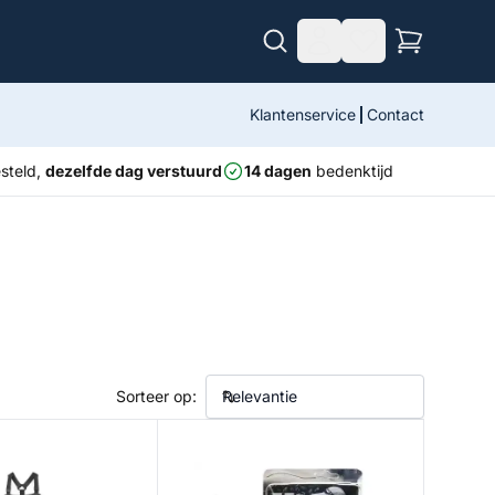
Klantenservice
Contact
steld,
dezelfde dag verstuurd
14 dagen
bedenktijd
Sorteer op:
ockingfoot
Aquasure 28g Wader Repair FFE