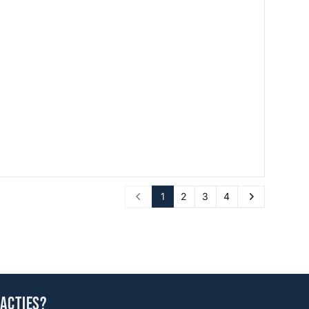
1
2
3
4
Prev
Next
 acties?