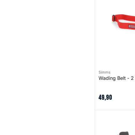
Simms
Wading Belt - 2
49
,
90
Flyweight Boot -