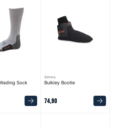
Simms
 Wading Sock
Bulkley Bootie
74
,
90
lock Boot - Vibram
Guide BOA Boot - Vibram