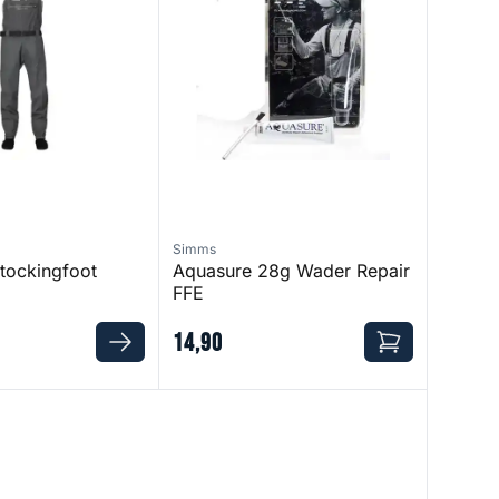
Simms
Stockingfoot
Aquasure 28g Wader Repair
FFE
14
,
90