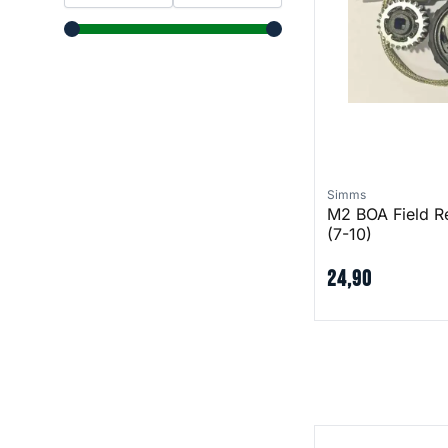
range slider button
range slider button
Simms
M2 BOA Field Re
(7-10)
24
,
90
Flyweight Neopr