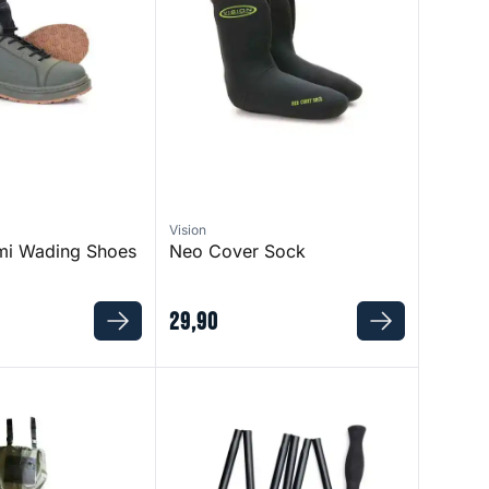
Vision
mi Wading Shoes
Neo Cover Sock
29
,
90
dpak Purofort Laars
Wading Staff