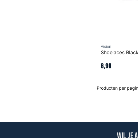
Vision
Shoelaces Blac
6
,
90
Producten per pagin
Wil je 