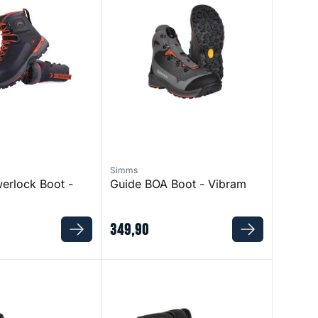
Simms
erlock Boot -
Guide BOA Boot - Vibram
349
,
90
 Wading Shoes 2.0
Neo Cover Sock