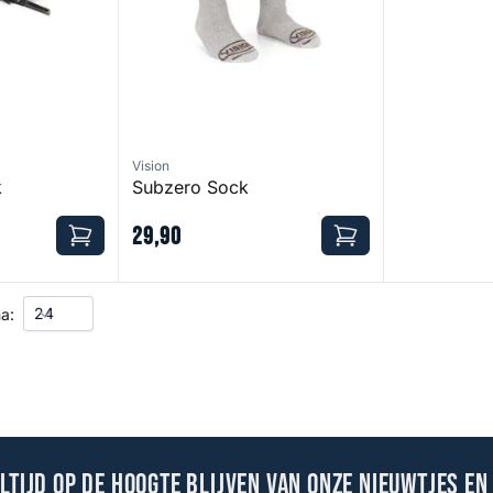
Vision
k
Subzero Sock
29
,
90
a:
altijd op de hoogte blijven van onze nieuwtjes en