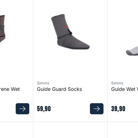
Simms
Simms
rene Wet
Guide Guard Socks
Guide Wet
59
,
90
39
,
90
nch
Tributary Boot - Felt
G4 Pro Power