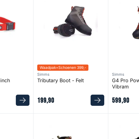
Waadpak+Schoenen 399,-
Simms
Simms
 inch
Tributary Boot - Felt
G4 Pro Pow
Vibram
199
,
90
599
,
90
 Vibram
Access Boot
Koski Gummi