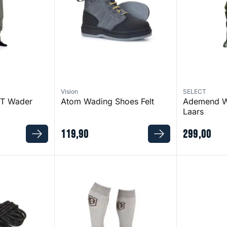
Vision
SELECT
FT Wader
Atom Wading Shoes Felt
Ademend W
Laars
119
,
90
299
,
00
Subzero Sock