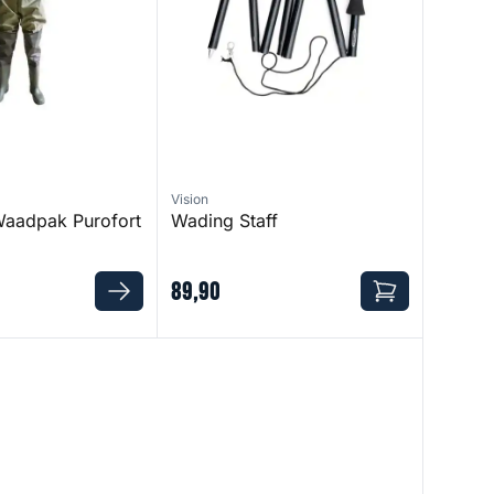
Vision
aadpak Purofort
Wading Staff
89
,
90