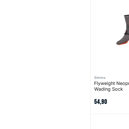
Simms
Flyweight Neop
Wading Sock
54
,
90
Wading Belt - 2 i