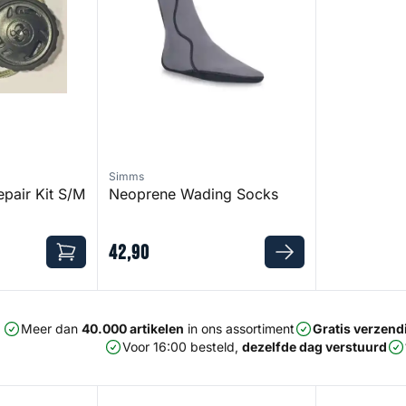
Simms
pair Kit S/M
Neoprene Wading Socks
42
,
90
Meer dan
40.000 artikelen
in ons assortiment
Gratis verzend
Voor 16:00 besteld,
dezelfde dag verstuurd
ene Wet Wading Sock
Guide Guard Socks
Guide Wet W