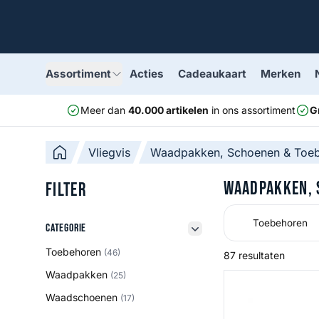
Assortiment
Acties
Cadeaukaart
Merken
Meer dan
40.000 artikelen
in ons assortiment
G
Vliegvis
Waadpakken, Schoenen & Toe
Waadpakken, 
Filter
Toebehoren
Categorie
Categorie
filter button
Toebehoren
(46)
87 resultaten
Waadpakken
(25)
EZ Magnet Power 
Waadschoenen
(17)