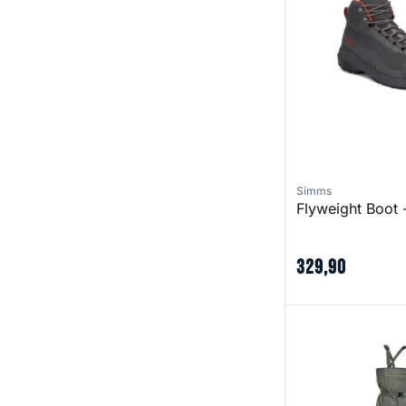
Simms
Flyweight Boot 
329
,
90
Rio Vanda STKFT