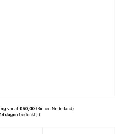
ing
vanaf
€50,00
(Binnen Nederland)
14 dagen
bedenktijd
ading Sock
Bulkley Bootie