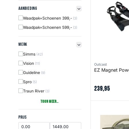
Aanbieding
Aanbieding
filter button
Waadpak+Schoenen 399,-
(3)
Waadpak+Schoenen 599,-
(3)
Merk
Merk
filter button
Simms
(42)
Vision
(11)
Outcast
EZ Magnet Powe
Guideline
(9)
Spro
(5)
239
,
95
Traun River
(3)
Toon Meer..
M2 BOA Field Repa
Prijs
PRIJS