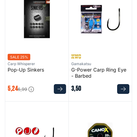
SALE 25%
Carp Whisperer
Gamakatsu
Pop-Up Sinkers
G-Power Carp Ring Eye
- Barbed
5
,
24
3
,
50
6
,
99
G-Carp A1 Teflon Coated Super Hook
Connexion CamoX Stiff Coat