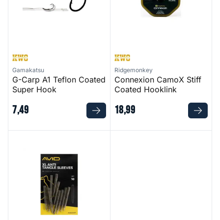
Gamakatsu
Ridgemonkey
G-Carp A1 Teflon Coated
Connexion CamoX Stiff
Super Hook
Coated Hooklink
7
,
49
18
,
99
Anti Tangle Sleeves