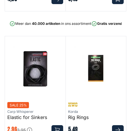
Meer dan
40.000 artikelen
in ons assortiment
Gratis verzending
v
Elastic for Sinkers
Rig Rings
SALE 25%
Carp Whisperer
Korda
Elastic for Sinkers
Rig Rings
2
,
96
5
,
49
3
,
95