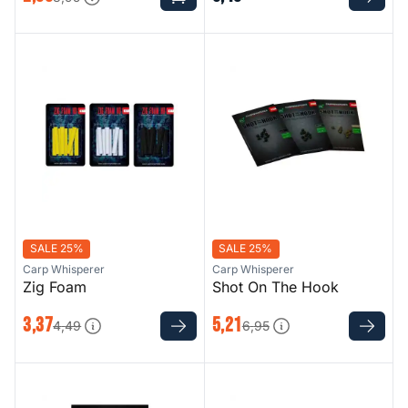
Zig Foam
Shot On The Hook
SALE 25%
SALE 25%
Carp Whisperer
Carp Whisperer
Zig Foam
Shot On The Hook
3
,
37
5
,
21
4
,
49
6
,
95
Pop-Up Sinkers
G-Power Carp Ring Eye - Ba