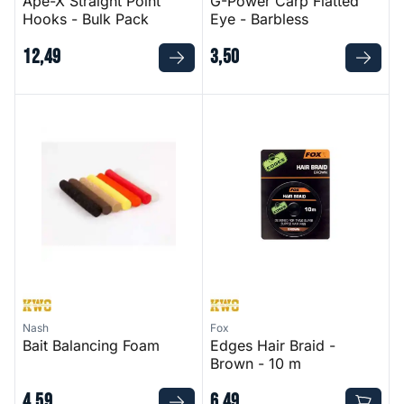
Ape-X Straight Point
G-Power Carp Flatted
Hooks - Bulk Pack
Eye - Barbless
12
,
49
3
,
50
Bait Balancing Foam
Edges Hair Braid - Brown - 1
Nash
Fox
Bait Balancing Foam
Edges Hair Braid -
Brown - 10 m
4
,
59
6
,
49