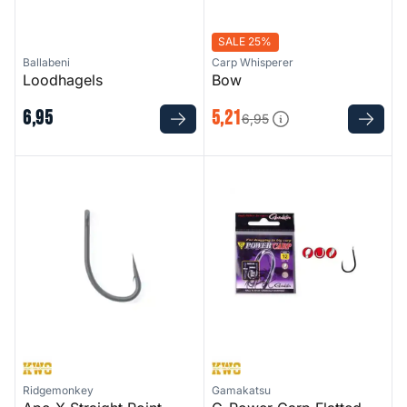
SALE 25%
Ballabeni
Carp Whisperer
Loodhagels
Bow
6
,
95
5
,
21
6
,
95
Ape-X Straight Point Hooks - Bulk Pack
G-Power Carp Flatted Eye - B
Ridgemonkey
Gamakatsu