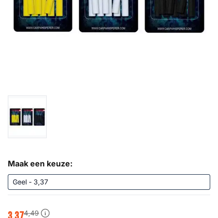
Maak een keuze:
4
,
49
3
,
37