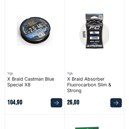
X Braid Castman Blue Special X8
X Braid Absorber Fluorocarbo
Ygk
Ygk
X Braid Castman Blue
X Braid Absorber
Special X8
Fluorocarbon Slim &
Strong
104
,
90
26
,
00
Siglon PE X4 - Light Green
Stealth Smooth 8 Moss Green