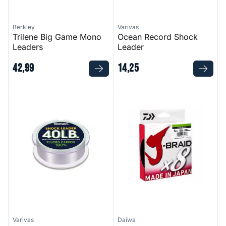
Berkley
Varivas
Trilene Big Game Mono
Ocean Record Shock
Leaders
Leader
42
,
99
14
,
25
Shock Leader Fluoro Carbon
J-Braid X8
Varivas
Daiwa