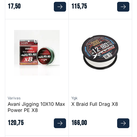
17
,
50
115
,
75
Avani Jigging 10X10 Max Power PE X8
X Braid Full Drag X8
Varivas
Ygk
Avani Jigging 10X10 Max
X Braid Full Drag X8
Power PE X8
120
,
75
166
,
00