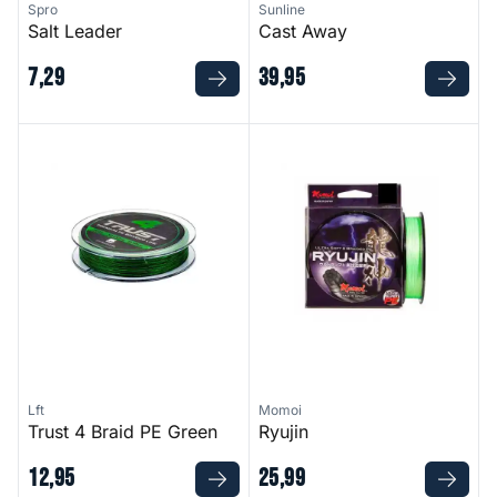
Spro
Sunline
Salt Leader
Cast Away
7
,
29
39
,
95
Trust 4 Braid PE Green
Ryujin
Lft
Momoi
Trust 4 Braid PE Green
Ryujin
12
,
95
25
,
99