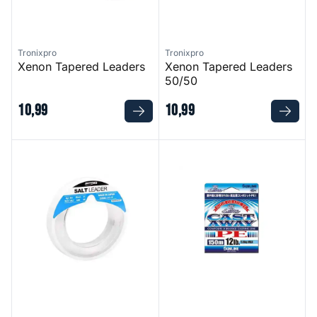
Tronixpro
Tronixpro
Xenon Tapered Leaders
Xenon Tapered Leaders
50/50
10
,
99
10
,
99
Salt Leader
Cast Away