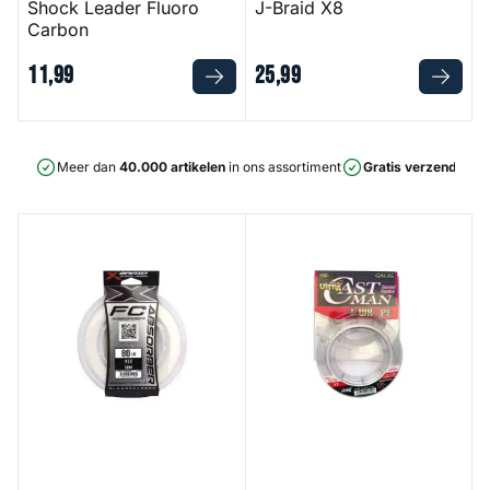
Shock Leader Fluoro
J-Braid X8
Carbon
11
,
99
25
,
99
Meer dan
40.000 artikelen
in ons assortiment
Gratis verzending
v
X Braid Absorber Fluorocarbon
Ultra Castman WX8