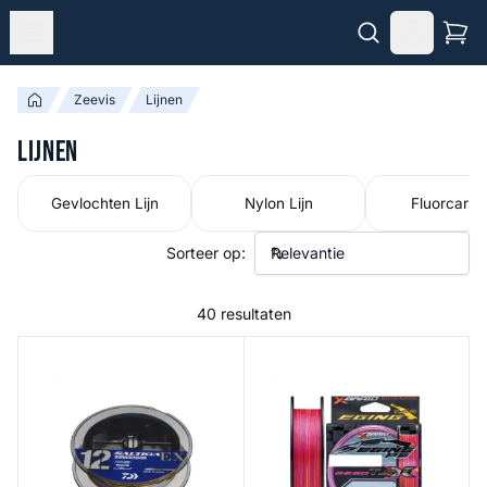
Zeevis
Lijnen
Lijnen
Gevlochten Lijn
Nylon Lijn
Fluorcarbo
Sorteer op:
40 resultaten
UVF Saltiga Durasensor 12-Braid
X Braid GESO TSR X8