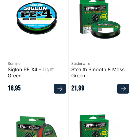
Sunline
Spiderwire
Siglon PE X4 - Light
Stealth Smooth 8 Moss
Green
Green
16
,
95
21
,
99
Stealth Smooth 8 Code Red
Stealth Smooth 8 Hi-Vis Yell