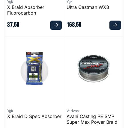
Ygk
Ygk
X Braid Absorber
Ultra Castman WX8
Fluorocarbon
37
,
50
168
,
50
X Braid D Spec Absorber
Avani Casting PE SMP Super
Ygk
Varivas
X Braid D Spec Absorber
Avani Casting PE SMP
Super Max Power Braid