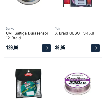
Daiwa
Ygk
UVF Saltiga Durasensor
X Braid GESO TSR X8
12-Braid
129
,
99
39
,
95
Trilene Big Game Mono Leaders
Ocean Record Shock Leader