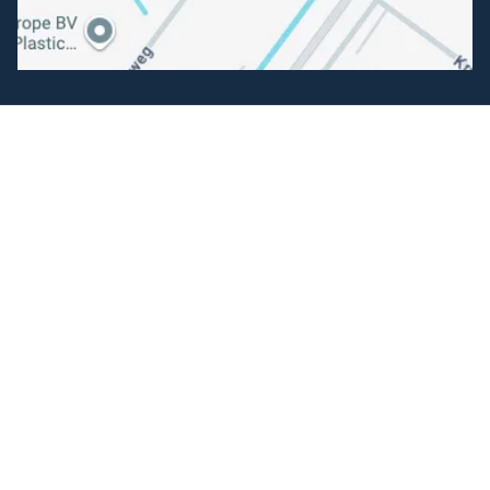
Volg ons
Facebook
Instagram
Makkelijk betalen
Kunnen wij je helpen?
+31 (0) 162-513308
klantenservice@hengelsportfauna.nl