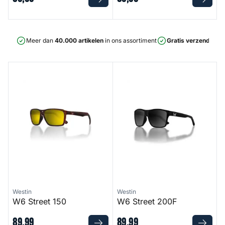
Meer dan
40.000 artikelen
in ons assortiment
Gratis verzending
v
W6 Street 150
W6 Street 200F
Westin
Westin
W6 Street 150
W6 Street 200F
89
,
99
89
,
99