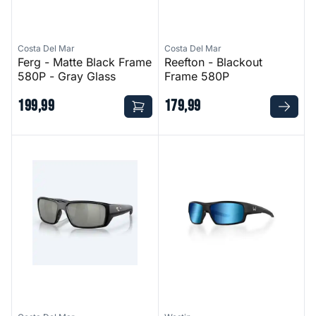
Costa Del Mar
Costa Del Mar
Ferg - Matte Black Frame
Reefton - Blackout
580P - Gray Glass
Frame 580P
199
,
99
179
,
99
Fantail Pro - Matte Black Frame 580G
W6 Sport 10