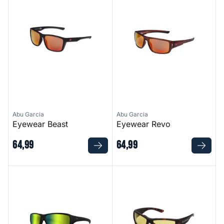
Abu Garcia
Abu Garcia
Eyewear Beast
Eyewear Revo
64
,
99
64
,
99
W6 Sport 15
2 Polarized Sunglasses