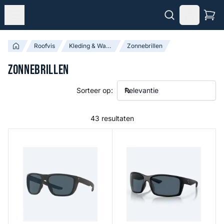
Roofvis
Kleding & Waadpakken
Zonnebrillen
Zonnebrillen
Sorteer op:
43 resultaten
Ferg - Matte Black Frame 580P - Gray Glass
Reefton - Blackout Frame 58