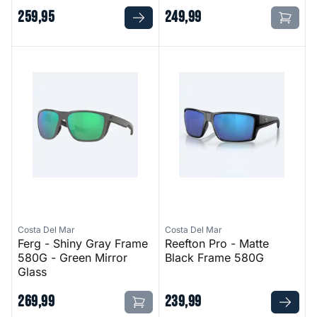
259
,
95
249
,
99
Ferg - Shiny Gray Frame 580G - Green Mirror Glass
Reefton Pro - Matte Black F
Costa Del Mar
Costa Del Mar
Ferg - Shiny Gray Frame
Reefton Pro - Matte
580G - Green Mirror
Black Frame 580G
Glass
269
,
99
239
,
99