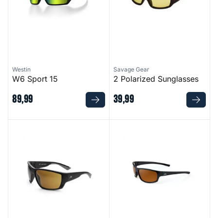
Westin
Savage Gear
W6 Sport 15
2 Polarized Sunglasses
89
,
99
39
,
99
Vistas Brown
Essentials Brown