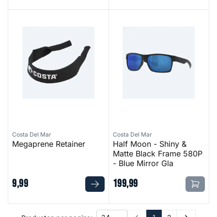
Megaprene Retainer
Half Moon - Shiny & Matte Bl
Costa Del Mar
Costa Del Mar
Megaprene Retainer
Half Moon - Shiny &
Matte Black Frame 580P
- Blue Mirror Gla
9
,
99
199
,
99