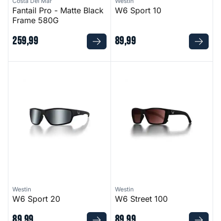
Costa Del Mar
Westin
Fantail Pro - Matte Black
W6 Sport 10
Frame 580G
259
,
99
89
,
99
W6 Sport 20
W6 Street 100
Westin
Westin
W6 Sport 20
W6 Street 100
89
,
99
89
,
99