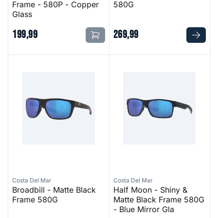
Frame - 580P - Copper
580G
Glass
199
,
99
269
,
99
Broadbill - Matte Black Frame 580G
Half Moon - Shiny & Matte Bl
Costa Del Mar
Costa Del Mar
Broadbill - Matte Black
Half Moon - Shiny &
Frame 580G
Matte Black Frame 580G
- Blue Mirror Gla