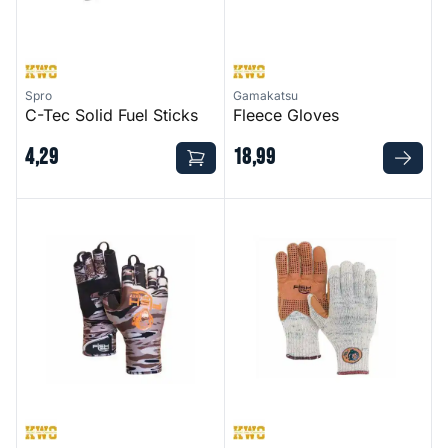
Spro
Gamakatsu
C-Tec Solid Fuel Sticks
Fleece Gloves
4
,
29
18
,
99
Backcountry II Insulated Half Finger Glove
Wooly Long Full Finger Fishi