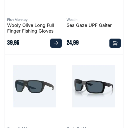
Fish Monkey
Westin
Wooly Olive Long Full
Sea Gaze UPF Gaiter
Finger Fishing Gloves
39
,
95
24
,
99
Ferg - Matte Black Frame 580P - Gray Glass
Reefton - Blackout Frame 58