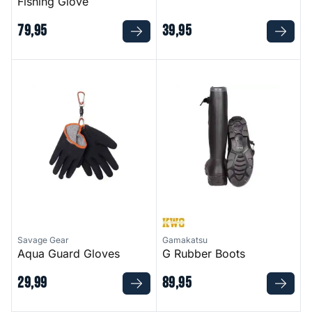
Fishing Glove
79
,
95
39
,
95
Aqua Guard Gloves
G Rubber Boots
Savage Gear
Gamakatsu
Aqua Guard Gloves
G Rubber Boots
29
,
99
89
,
95