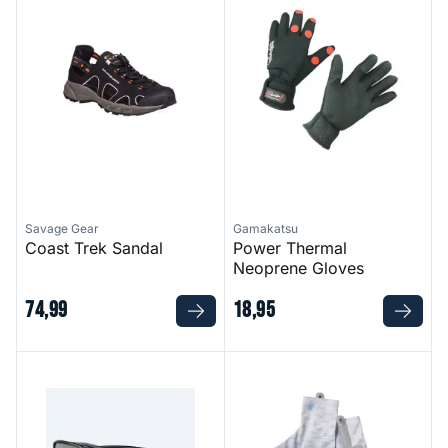
Savage Gear
Gamakatsu
Coast Trek Sandal
Power Thermal
Neoprene Gloves
74
,
99
18
,
95
Fantail Pro - Matte Black Frame 580G
Solar UPF Gloves