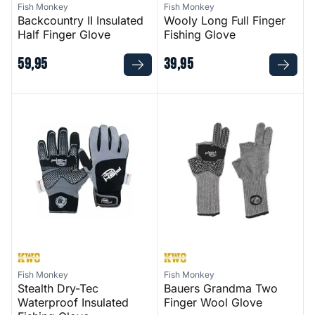
Fish Monkey
Fish Monkey
Backcountry II Insulated
Wooly Long Full Finger
Half Finger Glove
Fishing Glove
59
,
95
39
,
95
Stealth Dry-Tec Waterproof Insulated Fishing Glove
Bauers Grandma Two Finger 
Fish Monkey
Fish Monkey
Stealth Dry-Tec
Bauers Grandma Two
Waterproof Insulated
Finger Wool Glove