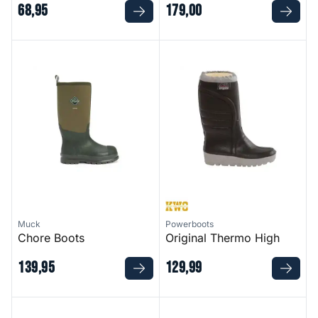
68
,
95
179
,
00
Chore Boots
Original Thermo High
Muck
Powerboots
Chore Boots
Original Thermo High
139
,
95
129
,
99
Coast Trek Sandal
Power Thermal Neoprene Glo