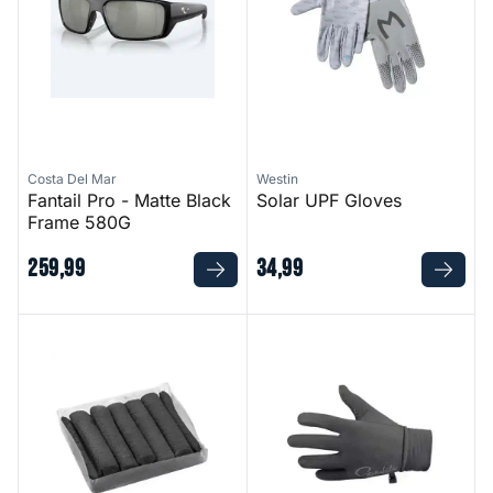
Costa Del Mar
Westin
Fantail Pro - Matte Black
Solar UPF Gloves
Frame 580G
259
,
99
34
,
99
C-Tec Solid Fuel Sticks
Fleece Gloves