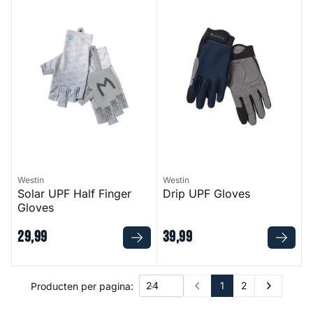
Solar UPF Half Finger Gloves
Drip UPF Gloves
Westin
Westin
Solar UPF Half Finger
Drip UPF Gloves
Gloves
29
,
99
39
,
99
1
2
Producten per pagina:
Prev
Next