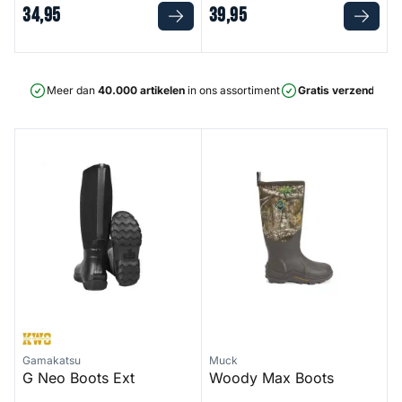
34
,
95
39
,
95
Meer dan
40.000 artikelen
in ons assortiment
Gratis verzending
v
G Neo Boots Ext
Woody Max Boots
Gamakatsu
Muck
G Neo Boots Ext
Woody Max Boots