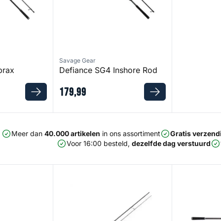
Savage Gear
brax
Defiance SG4 Inshore Rod
179
,
99
Meer dan
40.000 artikelen
in ons assortiment
Gratis verzend
Voor 16:00 besteld,
dezelfde dag verstuurd
hore Rod
W2 Sbass Rod
W2 Sbass Tr