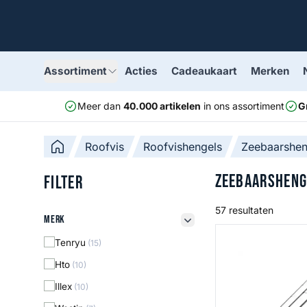
Assortiment
Acties
Cadeaukaart
Merken
Meer dan
40.000 artikelen
in ons assortiment
G
Roofvis
Roofvishengels
Zeebaarshen
Zeebaarsheng
Filter
57 resultaten
Merk
Merk
filter button
N70 Labrax Trave
Tenryu
(15)
Hto
(10)
Illex
(10)