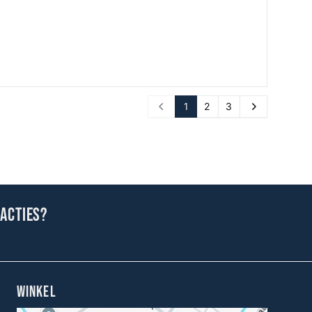
1
2
3
Prev
Next
 acties?
WINKEL