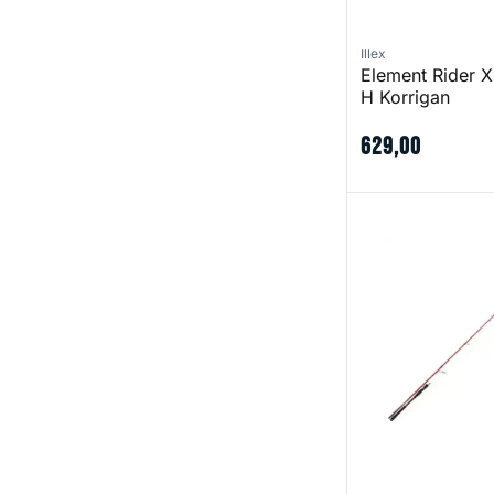
Illex
Element Rider 
H Korrigan
629
,
00
Akuru SP 86 MH