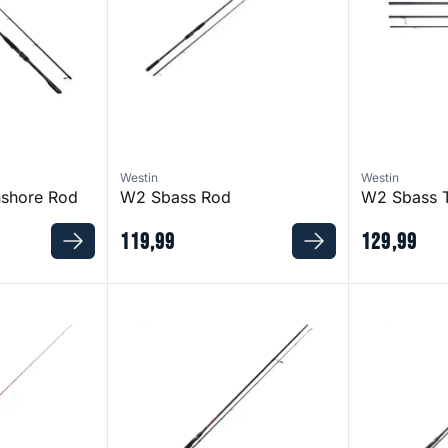
Westin
Westin
nshore Rod
W2 Sbass Rod
W2 Sbass T
119
,
99
129
,
99
Namija 900 M
Namija 960