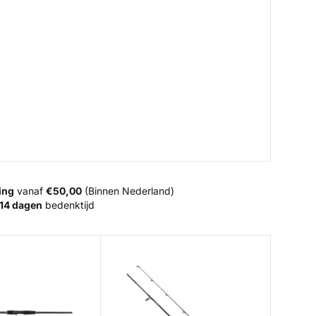
ing
vanaf
€50,00
(Binnen Nederland)
14 dagen
bedenktijd
avel Rod
Squadron IV SW Spin