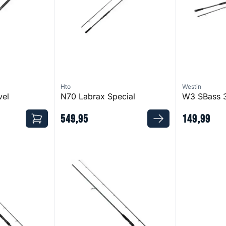
Hto
Westin
vel
N70 Labrax Special
W3 SBass 
549
,
95
149
,
99
ax
Defiance SG4 Inshore Rod