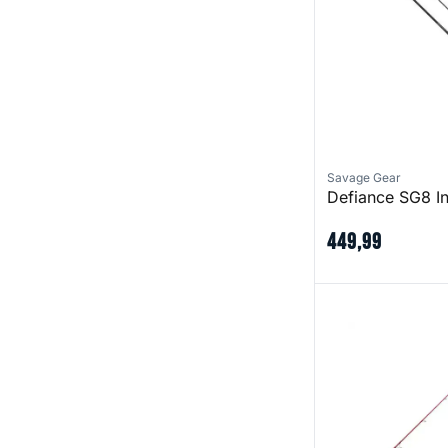
Savage Gear
Defiance SG8 I
449
,
99
Akuru SP 80 MH