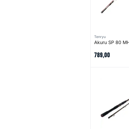
Tenryu
Akuru SP 80 M
789
,
00
W4 Powershad 2