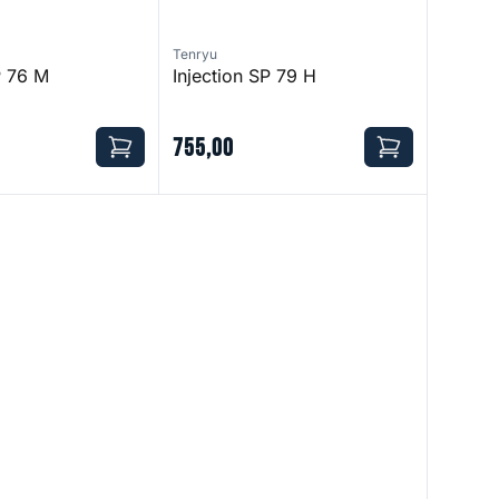
Tenryu
P 76 M
Injection SP 79 H
755
,
00