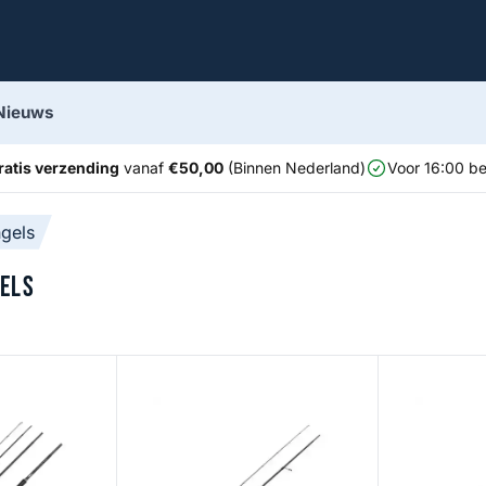
Nieuws
ratis verzending
vanaf
€50,00
(Binnen Nederland)
Voor 16:00 be
gels
els
l
N70 Labrax Special
W3 SBass 3r