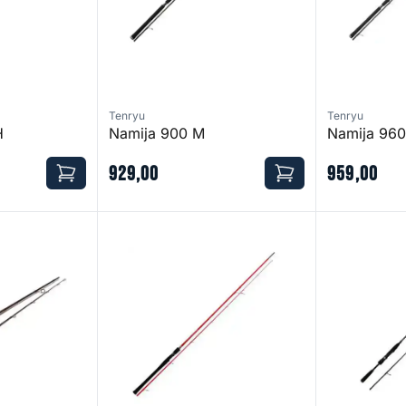
Tenryu
Tenryu
H
Namija 900 M
Namija 96
929
,
00
959
,
00
nd
Ultimate One
Nebula