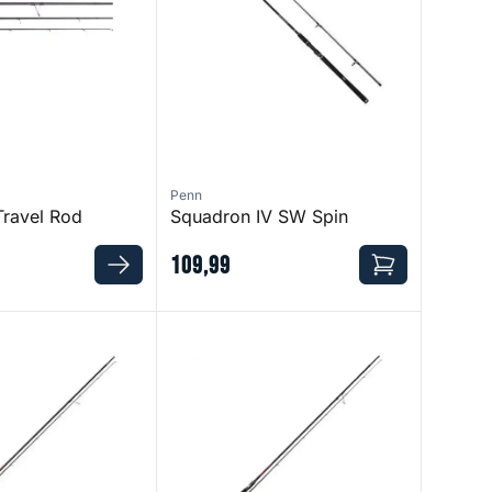
Penn
ravel Rod
Squadron IV SW Spin
109
,
99
 MH
Namija 1000 MH