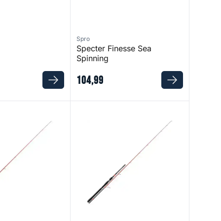
Spro
Specter Finesse Sea
Spinning
104
,
99
 76 M
Injection SP 79 H