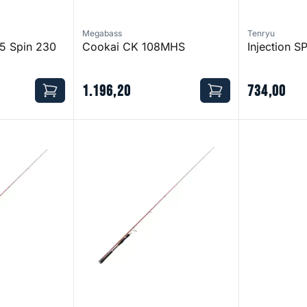
Megabass
Tenryu
X5 Spin 230
Cookai CK 108MHS
Injection S
1
.
196
,
20
734
,
00
Akuru SP 80 H