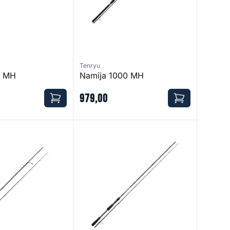
Tenryu
0 MH
Namija 1000 MH
979
,
00
Specter Finesse Sea Spinning