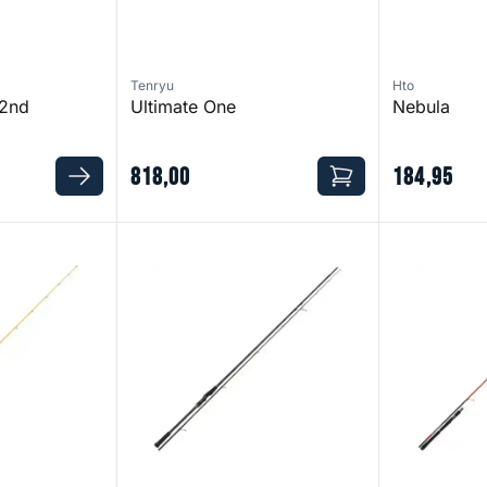
Tenryu
Hto
2nd
Ultimate One
Nebula
818
,
00
184
,
95
 Spin 230 H Korrigan
Cookai CK 108MHS
Injection SP