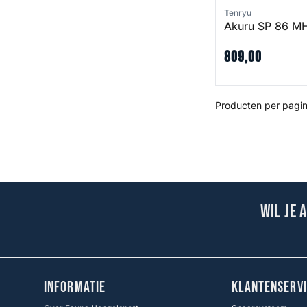
Tenryu
Akuru SP 86 M
809
,
00
Producten per pagin
Wil je 
INFORMATIE
KLANTENSERVI