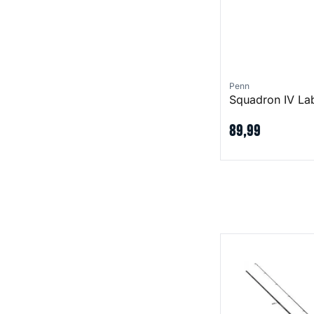
Penn
Squadron IV La
89
,
99
Defiance SG8 Ins