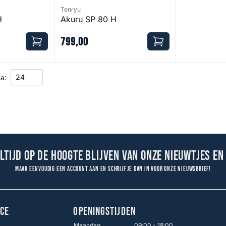
Tenryu
H
Akuru SP 80 H
799
,
00
a:
altijd op de hoogte blijven van onze nieuwtjes en
Maak eenvoudig een account aan en schrijf je dan in voor onze nieuwsbrief!
CE
OPENINGSTIJDEN
Maandag
09:00 - 18:00