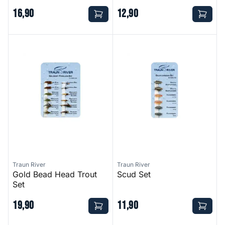
16
,
90
12
,
90
Gold Bead Head Trout Set
Scud Set
Traun River
Traun River
Gold Bead Head Trout
Scud Set
Set
19
,
90
11
,
90