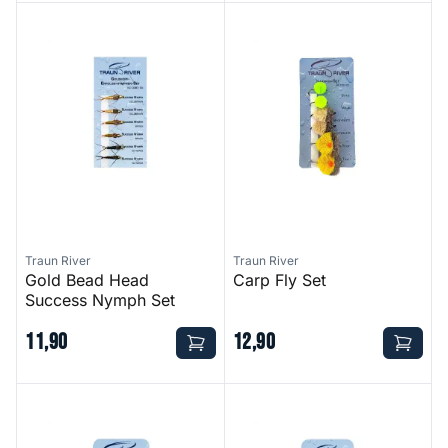
Gold Bead Head Success Nymph Set
Carp Fly Set
Traun River
Traun River
Gold Bead Head
Carp Fly Set
Success Nymph Set
11
,
90
12
,
90
Terrestrial Set
CDC Emerger Set