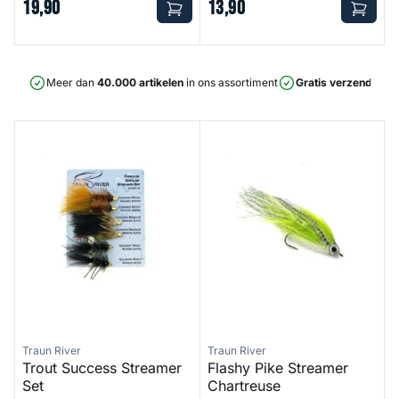
19
,
90
13
,
90
Meer dan
40.000 artikelen
in ons assortiment
Gratis verzending
v
Trout Success Streamer Set
Flashy Pike Streamer Chartre
Traun River
Traun River
Trout Success Streamer
Flashy Pike Streamer
Set
Chartreuse