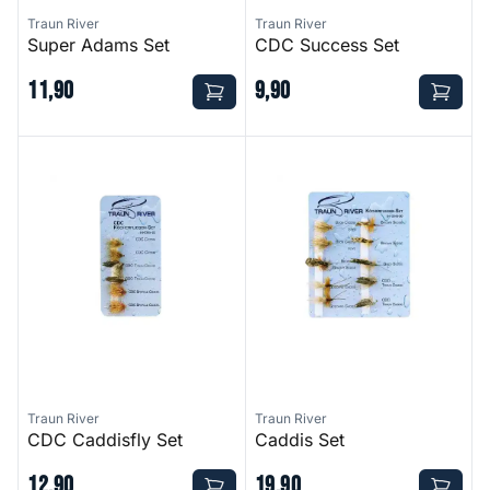
Traun River
Traun River
Super Adams Set
CDC Success Set
11
,
90
9
,
90
CDC Caddisfly Set
Caddis Set
Traun River
Traun River
CDC Caddisfly Set
Caddis Set
12
,
90
19
,
90