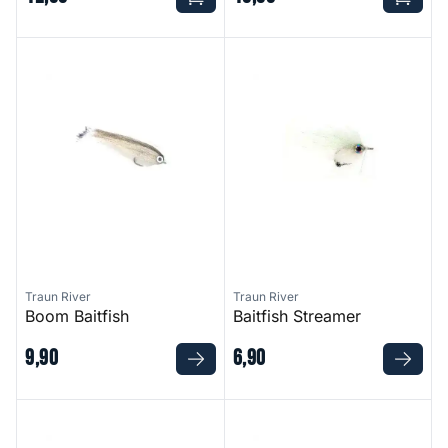
Boom Baitfish
Baitfish Streamer
Traun River
Traun River
Boom Baitfish
Baitfish Streamer
9
,
90
6
,
90
Carp Fly Boilie
Roe Bug