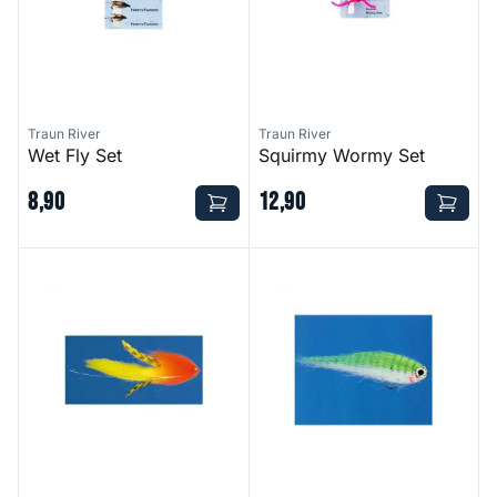
Traun River
Traun River
Wet Fly Set
Squirmy Wormy Set
8
,
90
12
,
90
Super Bunny
TR Baitfish