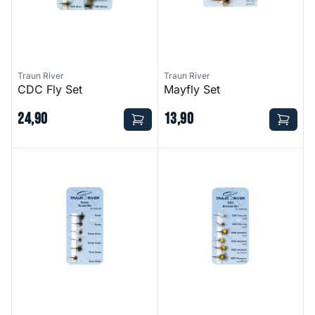
Traun River
Traun River
CDC Fly Set
Mayfly Set
24
,
90
13
,
90
Super Adams Set
CDC Success Set