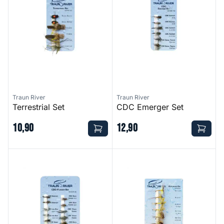
Traun River
Traun River
Terrestrial Set
CDC Emerger Set
10
,
90
12
,
90
CDC Fly Set
Mayfly Set