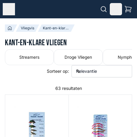
Vliegvis
Kant-en-klare Vliegen
Kant-en-klare Vliegen
Streamers
Droge Vliegen
Nymphen
Sorteer op:
63 resultaten
Wet Fly Set
Squirmy Wormy Set