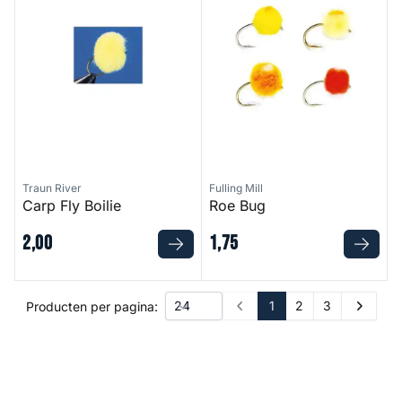
Traun River
Fulling Mill
Carp Fly Boilie
Roe Bug
2
,
00
1
,
75
1
2
3
Producten per pagina:
Prev
Next