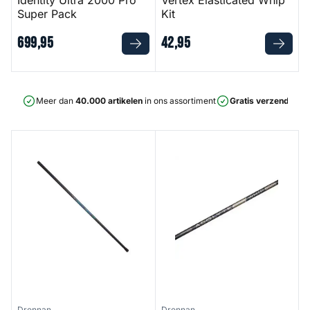
Identity Ultra 2000 Pro
Vertex Elasticated Whip
Super Pack
Kit
699
,
95
42
,
95
Meer dan
40.000 artikelen
in ons assortiment
Gratis verzending
v
Vertex Whip Kit
Acolyte Pro Whip 10 Meter
Drennan
Drennan