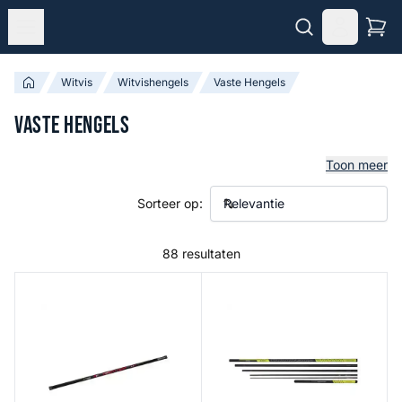
Witvis
Witvishengels
Vaste Hengels
Vaste Hengels
Toon meer
Sorteer op:
88 resultaten
Red Range Power Carp - 6,0M
Torque Carp Power Pole Pac