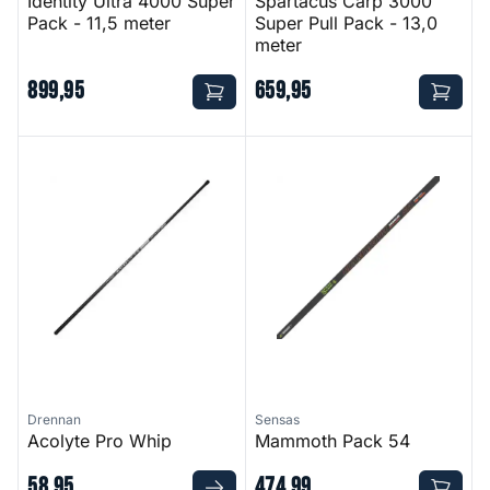
Identity Ultra 4000 Super
Spartacus Carp 3000
Pack - 11,5 meter
Super Pull Pack - 13,0
meter
899
,
95
659
,
95
Acolyte Pro Whip
Mammoth Pack 54
Drennan
Sensas
Acolyte Pro Whip
Mammoth Pack 54
58
,
95
474
,
99