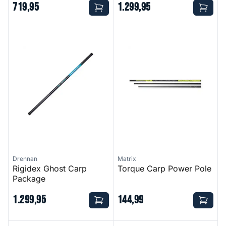
719
,
95
1
.
299
,
95
Rigidex Ghost Carp Package
Torque Carp Power Pole
Drennan
Matrix
Rigidex Ghost Carp
Torque Carp Power Pole
Package
1
.
299
,
95
144
,
99