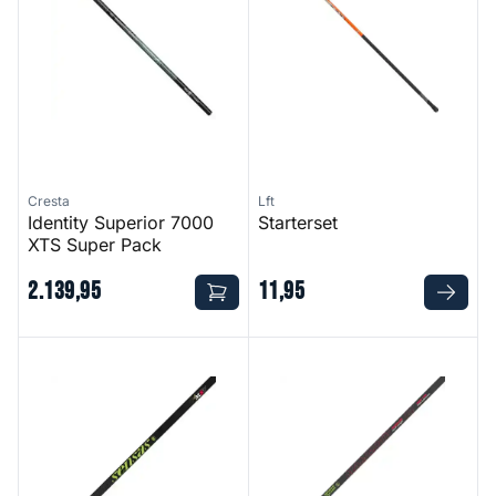
Cresta
Lft
Identity Superior 7000
Starterset
XTS Super Pack
2
.
139
,
95
11
,
95
Nanoflex 5G Finesse 84XL SW Pack
Mammoth Pack 14