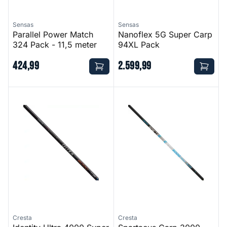
Sensas
Sensas
Parallel Power Match
Nanoflex 5G Super Carp
324 Pack - 11,5 meter
94XL Pack
424
,
99
2
.
599
,
99
Identity Ultra 4000 Super Pack - 11,5 meter
Spartacus Carp 3000 Super Pu
Cresta
Cresta