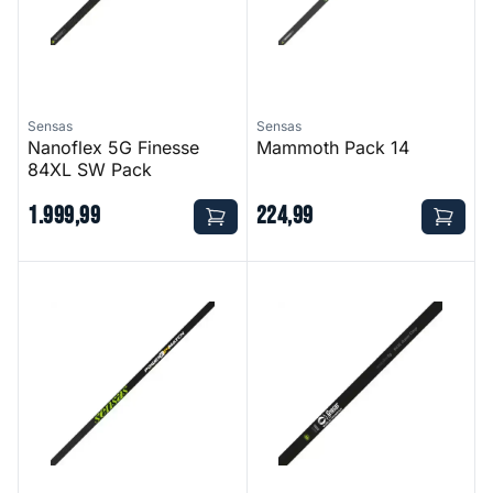
Sensas
Sensas
Nanoflex 5G Finesse
Mammoth Pack 14
84XL SW Pack
1
.
999
,
99
224
,
99
Parallel Power Match 324 Pack - 11,5 meter
Nanoflex 5G Super Carp 94X