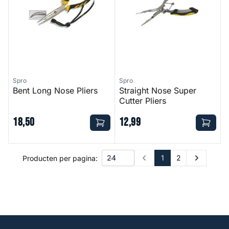
Spro
Spro
Bent Long Nose Pliers
Straight Nose Super
Cutter Pliers
18
,
50
12
,
99
1
2
Producten per pagina:
Prev
Next