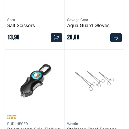
Spro
Savage Gear
Salt Scissors
Aqua Guard Gloves
13
,
99
29
,
99
Boomerang Snip Fishing Line Cutter
Stainless Steel Forceps
RUDI HEGER
Westin