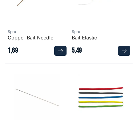
Spro
Spro
Copper Bait Needle
Bait Elastic
1
,
69
5
,
49
RVS Rijgnaalden
Wire Rod Wraps