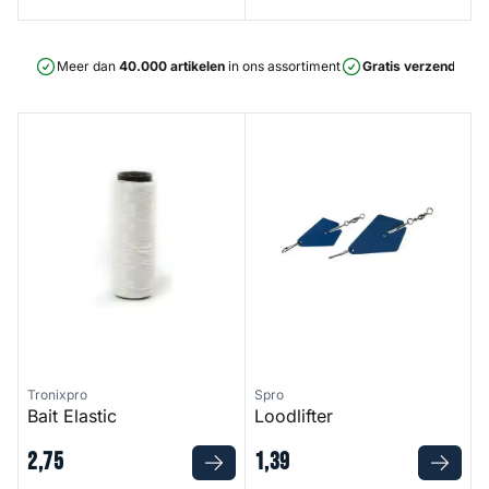
Meer dan
40.000 artikelen
in ons assortiment
Gratis verzending
v
Bait Elastic
Loodlifter
Tronixpro
Spro
Bait Elastic
Loodlifter
2
,
75
1
,
39