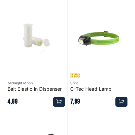
Bait Elastic In Dispenser
C-Tec Head Lamp
Midnight Moon
Spro
Bait Elastic In Dispenser
C-Tec Head Lamp
4
,
99
7
,
99
Freestyle Folding Tool
Axia Clip On Led Light