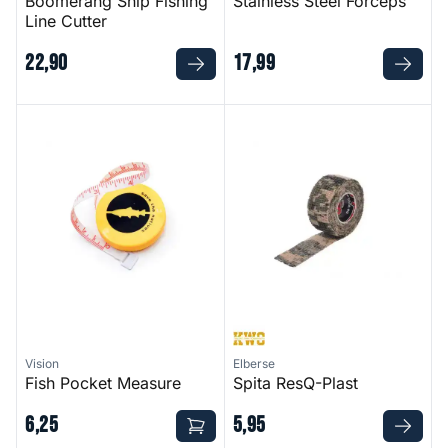
Boomerang Snip Fishing
Stainless Steel Forceps
Line Cutter
22
,
90
17
,
99
Fish Pocket Measure
Spita ResQ-Plast
Vision
Elberse
Fish Pocket Measure
Spita ResQ-Plast
6
,
25
5
,
95