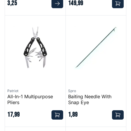
3
,
25
149
,
99
All-In-1 Multipurpose Pliers
Baiting Needle With Snap Eye
Patriot
Spro
All-In-1 Multipurpose
Baiting Needle With
Pliers
Snap Eye
17
,
99
1
,
89
Long Nose Pliers
Bent Nose Pliers - 18 cm