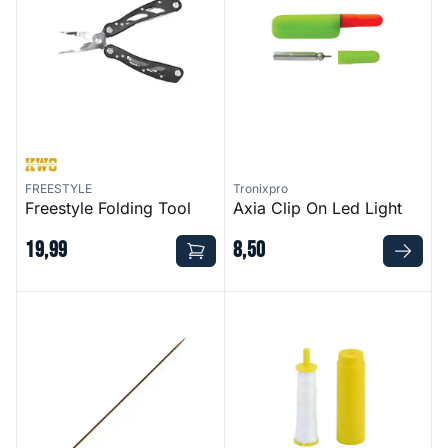
FREESTYLE
Tronixpro
Freestyle Folding Tool
Axia Clip On Led Light
19
,
99
8
,
50
Copper Bait Needle
Bait Elastic