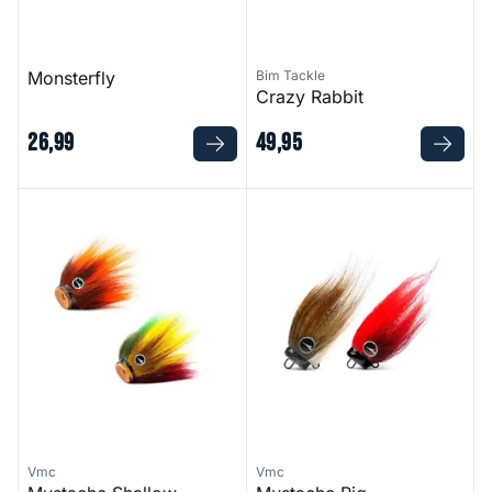
Monsterfly
Bim Tackle
Crazy Rabbit
26
,
99
49
,
95
Mustache Shallow
Mustache Rig
Vmc
Vmc