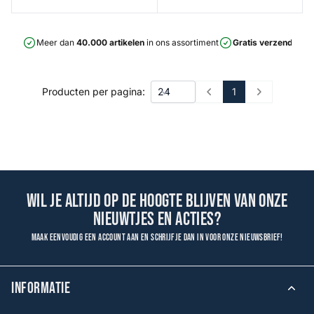
Meer dan
40.000 artikelen
in ons assortiment
Gratis verzending
v
1
Producten per pagina:
Prev
Next
Wil je altijd op de hoogte blijven van onze
nieuwtjes en acties?
Maak eenvoudig een account aan en schrijf je dan in voor onze nieuwsbrief!
INFORMATIE