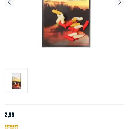
2
,
99