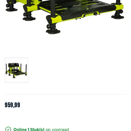
959
,
99
Online 1 Stuk(s)
op voorraad