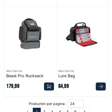
Beast Pro Rucksack
Lure Bag
Abu Garcia
Abu Garcia
Beast Pro Rucksack
Lure Bag
179
,
99
84
,
99
Producten per pagina:
1
2
3
4
5
6