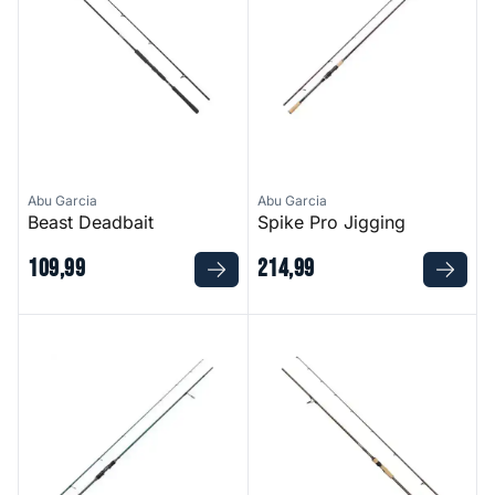
Abu Garcia
Abu Garcia
Beast Deadbait
Spike Pro Jigging
109
,
99
214
,
99
Spike X Finesse Jigging
Beast Pro Spinning Rod