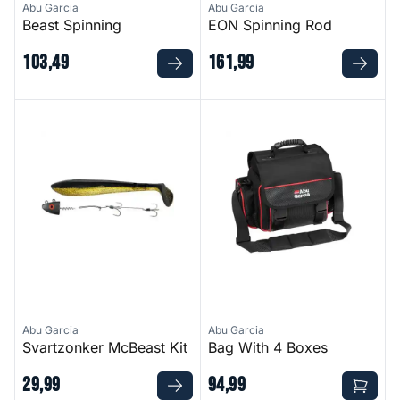
Abu Garcia
Abu Garcia
Beast Spinning
EON Spinning Rod
103
,
49
161
,
99
Svartzonker McBeast Kit
Bag With 4 Boxes
Abu Garcia
Abu Garcia
Svartzonker McBeast Kit
Bag With 4 Boxes
29
,
99
94
,
99