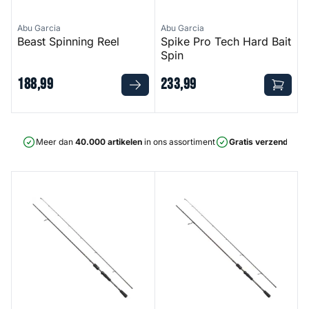
Abu Garcia
Abu Garcia
Beast Spinning Reel
Spike Pro Tech Hard Bait
Spin
188
,
99
233
,
99
Meer dan
40.000 artikelen
in ons assortiment
Gratis verzending
v
Spike S Vertical
Spike S Finesse Jig