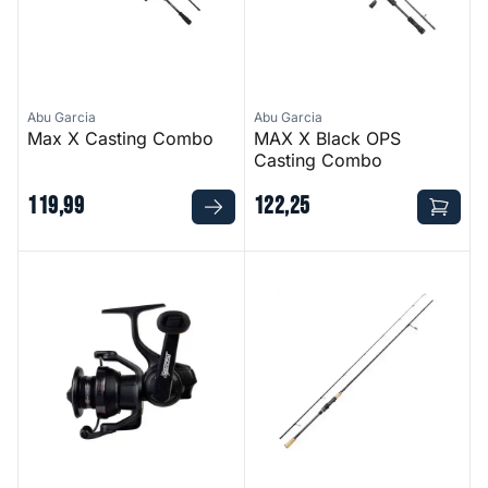
Abu Garcia
Abu Garcia
Max X Casting Combo
MAX X Black OPS
Casting Combo
119
,
99
122
,
25
Beast Spinning Reel
Spike Pro Tech Hard Bait Spi