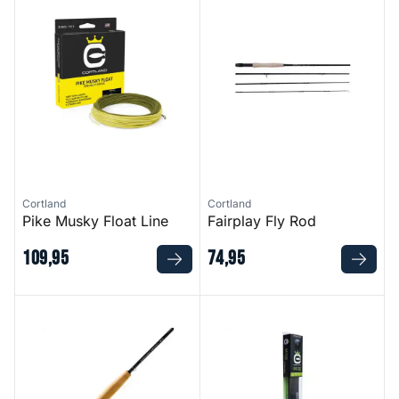
Cortland
Cortland
Pike Musky Float Line
Fairplay Fly Rod
109
,
95
74
,
95
Competition MKII Series Fly Rod
Guide Series Combo Outfit