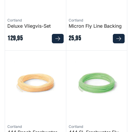
Cortland
Cortland
Deluxe Vliegvis-Set
Micron Fly Line Backing
129
,
95
25
,
95
444 Peach Freshwater Fly-Line
444 SL Freshwater Fly-Line
Cortland
Cortland