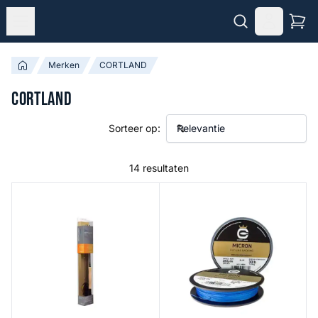
Merken
CORTLAND
CORTLAND
Sorteer op:
14 resultaten
Deluxe Vliegvis-Set
Micron Fly Line Backing