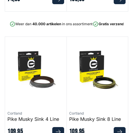
Meer dan
40.000 artikelen
in ons assortiment
Gratis verzending
v
Pike Musky Sink 4 Line
Pike Musky Sink 8 Line
Cortland
Cortland
Pike Musky Sink 4 Line
Pike Musky Sink 8 Line
109
,
95
109
,
95