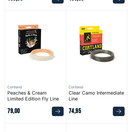
Peaches & Cream Limited Edition Fly Line
Clear Camo Intermediate Line
Cortland
Cortland
Peaches & Cream
Clear Camo Intermediate
Limited Edition Fly Line
Line
79
,
00
74
,
95
Pike Musky Float Line
Fairplay Fly Rod