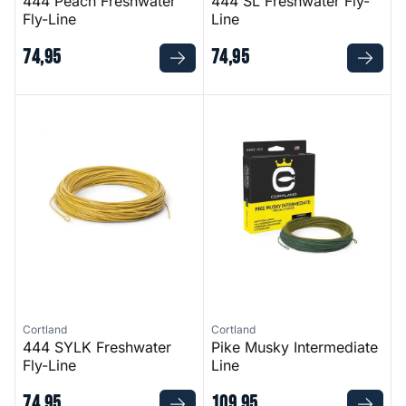
444 Peach Freshwater
444 SL Freshwater Fly-
Fly-Line
Line
74
,
95
74
,
95
444 SYLK Freshwater Fly-Line
Pike Musky Intermediate Line
Cortland
Cortland
444 SYLK Freshwater
Pike Musky Intermediate
Fly-Line
Line
74
,
95
109
,
95