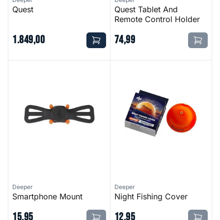
Quest
Quest Tablet And
Remote Control Holder
1
.
849
,
00
74
,
99
Smartphone Mount
Night Fishing Cover
Deeper
Deeper
Smartphone Mount
Night Fishing Cover
15
,
95
12
,
95