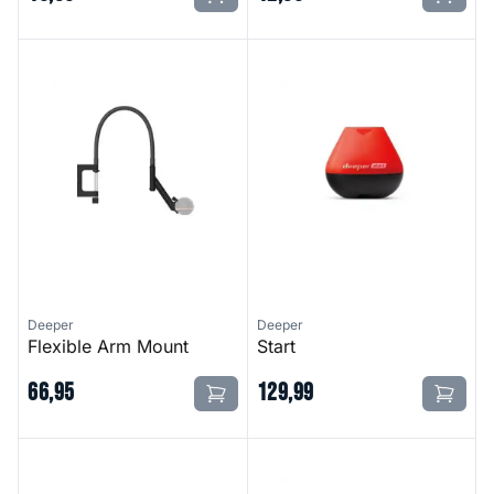
Flexible Arm Mount
Start
Deeper
Deeper
Flexible Arm Mount
Start
66
,
95
129
,
99
Smart Sonar Pro+ 2
Range Extender Kit For Bait B