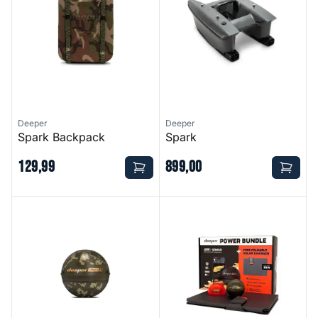
Deeper
Deeper
Spark Backpack
Spark
129
,
99
899
,
00
Chirp+ 4
Chirp+ 3 Power Bundle