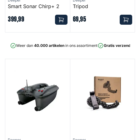
Deeper
Deeper
Smart Sonar Chirp+ 2
Tripod
399
,
99
69
,
95
Meer dan
40.000 artikelen
in ons assortiment
Gratis verzending
v
Quest
Quest Tablet And Remote Con
Deeper
Deeper