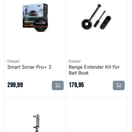
Deeper
Deeper
Smart Sonar Pro+ 2
Range Extender Kit For
Bait Boat
299
,
99
179
,
95
Smartphone Mount For Boat And Kayak