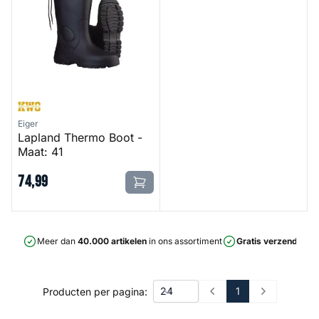
Eiger
Lapland Thermo Boot -
Maat: 41
74
,
99
Meer dan
40.000 artikelen
in ons assortiment
Gratis verzending
v
1
Producten per pagina:
Prev
Next