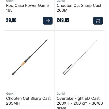
Gunki
Gunki
Rod Case Power Game
Chooten Cut Sharp Cast
165
200M
29
,
90
249
,
95
Chooten Cut Sharp Cast 205MH
Overtake Fight ED Cast 200X
Gunki
Gunki
Chooten Cut Sharp Cast
Overtake Fight ED Cast
205MH
200XH - 200 cm - 30/80
gram