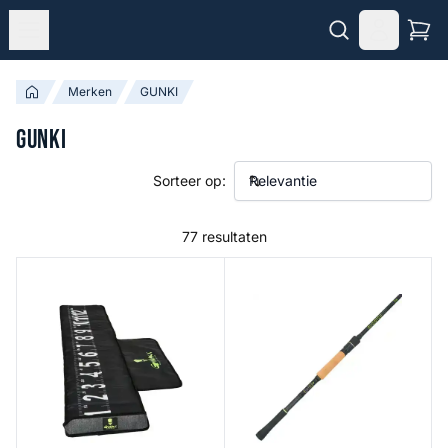
Merken
GUNKI
GUNKI
Sorteer op:
77 resultaten
Specimen Mat Power Game
Choot Cut Supersize Spin 2