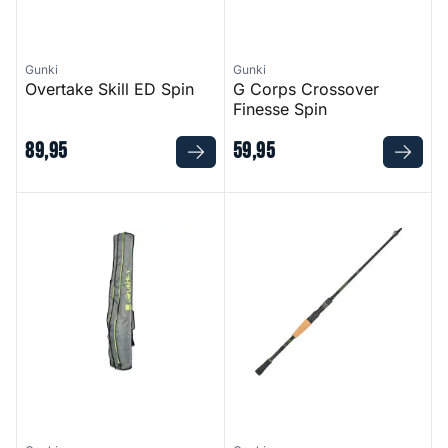
Gunki
Gunki
Overtake Skill ED Spin
G Corps Crossover
Finesse Spin
89
,
95
59
,
95
Rod Case Power Game 165
Chooten Cut Sharp Cast 200