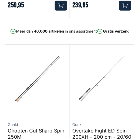
259
,
95
239
,
95
Meer dan
40.000 artikelen
in ons assortiment
Gratis verzending
v
Chooten Cut Sharp Spin 250M
Overtake Fight ED Spin 200X
Gunki
Gunki
Chooten Cut Sharp Spin
Overtake Fight ED Spin
250M
200XH - 200 cm - 20/60