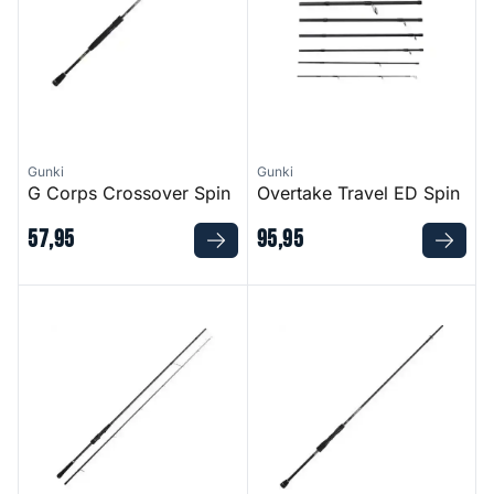
Gunki
Gunki
G Corps Crossover Spin
Overtake Travel ED Spin
57
,
95
95
,
95
Overtake Skill ED Spin
G Corps Crossover Finesse S