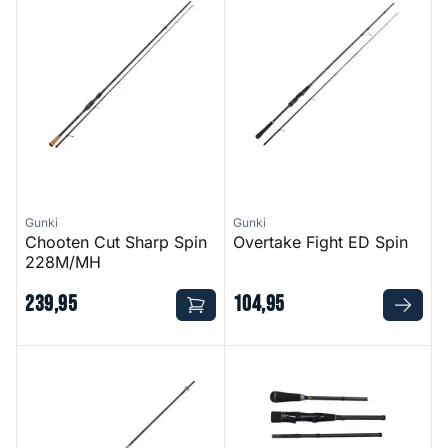
Gunki
Gunki
Chooten Cut Sharp Spin
Overtake Fight ED Spin
228M/MH
239
,
95
104
,
95
G Corps Crossover Spin
Overtake Travel ED Spin