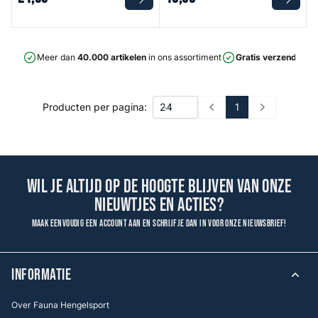
Meer dan
40.000 artikelen
in ons assortiment
Gratis verzending
v
1
Producten per pagina:
Prev
Next
Wil je altijd op de hoogte blijven van onze
nieuwtjes en acties?
Maak eenvoudig een account aan en schrijf je dan in voor onze nieuwsbrief!
INFORMATIE
Over Fauna Hengelsport