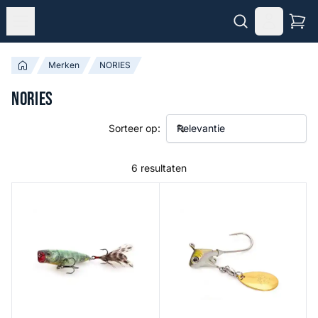
Merken
NORIES
NORIES
Sorteer op:
6 resultaten
Tough Bug 65
Prorigspin Colorado - Red Ti