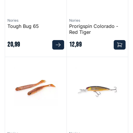
Nories
Nories
Tough Bug 65
Prorigspin Colorado -
Red Tiger
20
,
99
12
,
99
Spoon Tail Live Roll
Laydown Minnow Deep JW