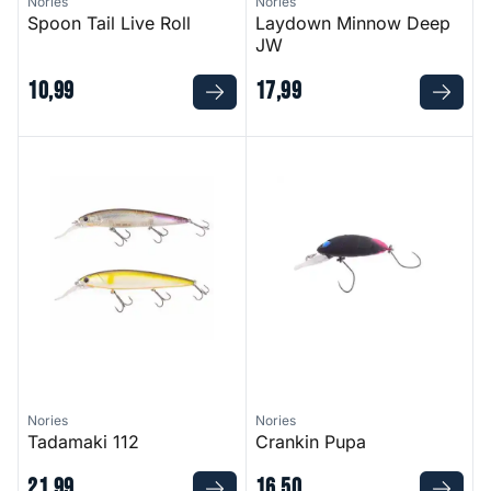
Nories
Nories
Spoon Tail Live Roll
Laydown Minnow Deep
JW
10
,
99
17
,
99
Tadamaki 112
Crankin Pupa
Nories
Nories
Tadamaki 112
Crankin Pupa
21
,
99
16
,
50