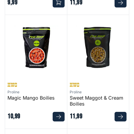
9
,
99
11
,
99
Magic Mango Boilies
Sweet Maggot & Cream Boili
Proline
Proline
Magic Mango Boilies
Sweet Maggot & Cream
Boilies
10
,
99
11
,
99
Coco & Banana Coated Hookbaits