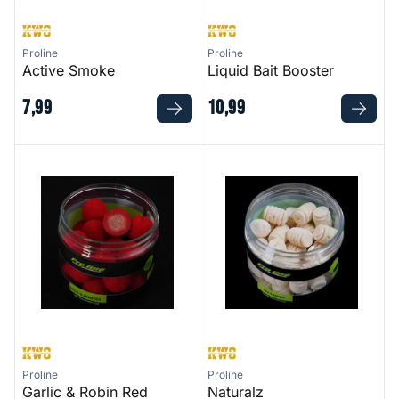
Proline
Proline
Active Smoke
Liquid Bait Booster
7
,
99
10
,
99
Garlic & Robin Red Coated Hookbaits
Naturalz
Proline
Proline
Garlic & Robin Red
Naturalz