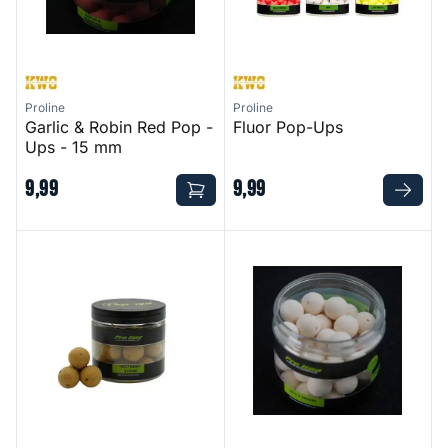
Proline
Proline
Garlic & Robin Red Pop -
Fluor Pop-Ups
Ups - 15 mm
9
,
99
9
,
99
Sweet Maggot & Cream Pop - ups - 15 mm
Coco & Banana Pop - Ups - 