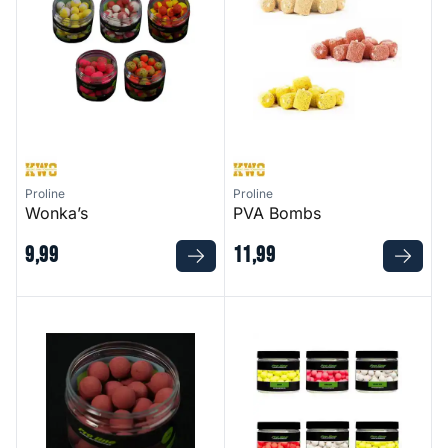
Proline
Proline
Wonka’s
PVA Bombs
9
,
99
11
,
99
Garlic & Robin Red Pop - Ups - 15 mm
Fluor Pop-Ups