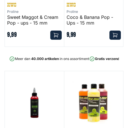
Proline
Proline
Sweet Maggot & Cream
Coco & Banana Pop -
Pop - ups - 15 mm
Ups - 15 mm
9
,
99
9
,
99
Meer dan
40.000 artikelen
in ons assortiment
Gratis verzending
v
Active Smoke
Liquid Bait Booster