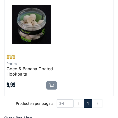
Proline
Coco & Banana Coated
Hookbaits
9
,
99
1
Producten per pagina:
Prev
Next
Over Pro Line