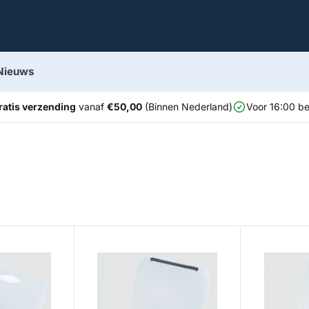
Nieuws
ratis verzending
vanaf
€50,00
(Binnen Nederland)
Voor 16:00 be
200D
Dream Master L&R 2310
Dream Maste