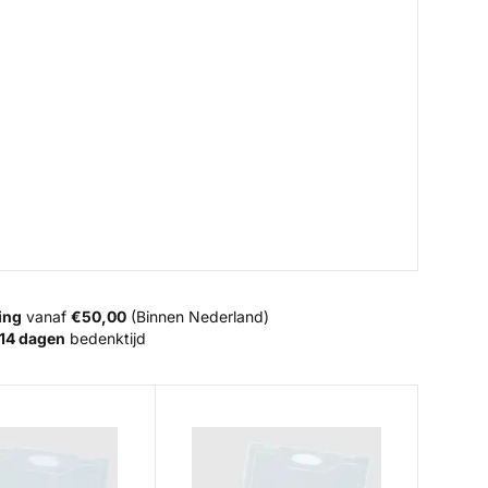
ing
vanaf
€50,00
(Binnen Nederland)
14 dagen
bedenktijd
r 2800S
Dream Master 2800D