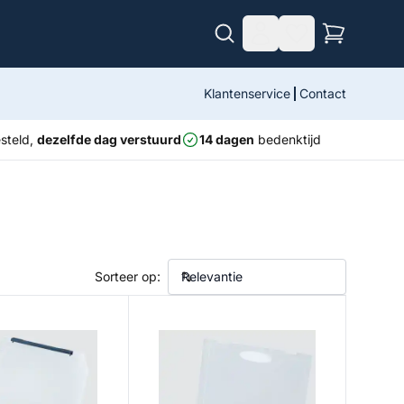
Klantenservice
Contact
steld,
dezelfde dag verstuurd
14 dagen
bedenktijd
Sorteer op:
r L&R 2300
Dream Master 3000D