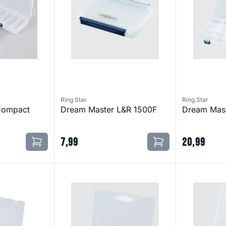
Ring Star
Ring Star
Compact
Dream Master L&R 1500F
Dream Mas
7
,
99
20
,
99
00F
Dream Master 3000S
Dream Maste