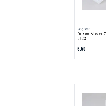
Ring Star
Dream Master 
2120
6
,
50
Dream Master Co