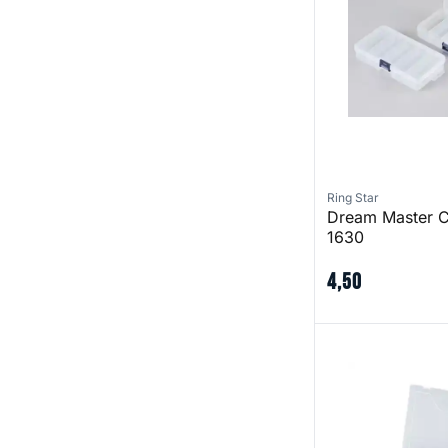
Ring Star
Dream Master 
1630
4
,
50
Dream Master 30