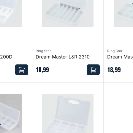
Ring Star
Ring Star
3200D
Dream Master L&R 2310
Dream Mas
18
,
99
18
,
99
mpact 2120
Dream Master 1500D