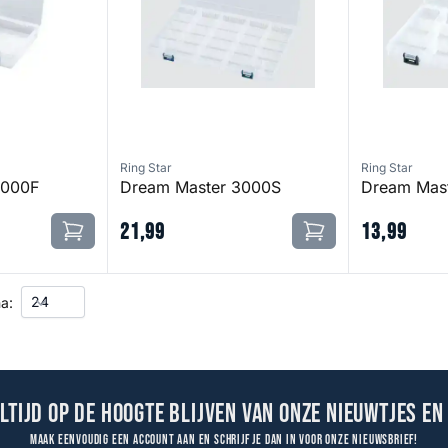
Ring Star
Ring Star
3000F
Dream Master 3000S
Dream Mast
21
,
99
13
,
99
a:
altijd op de hoogte blijven van onze nieuwtjes en
Maak eenvoudig een account aan en schrijf je dan in voor onze nieuwsbrief!