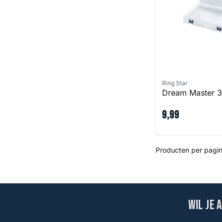
Ring Star
Dream Master 
9
,
99
Producten per pagin
Wil je 