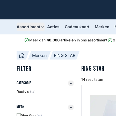
Assortiment
Acties
Cadeaukaart
Merken
Meer dan
40.000 artikelen
in ons assortiment
G
Merken
RING STAR
RING STAR
Filter
14 resultaten
Categorie
Categorie
filter button
Dream Master 3
Roofvis
(14)
Merk
Merk
filter button
Ring Star
(14)