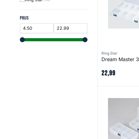
Prijs
PRIJS
range slider button
range slider button
Ring Star
Dream Master 
22
,
99
Dream Master Co