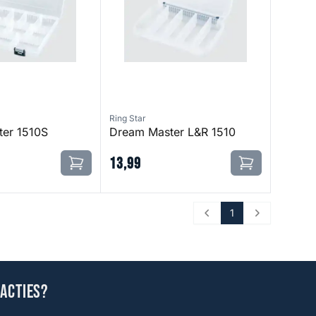
Ring Star
er 1510S
Dream Master L&R 1510
13
,
99
1
Prev
Next
 acties?