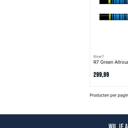
River7
R7 Green Allrou
299
,
99
Producten per pagin
Wil je 