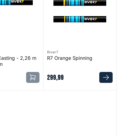
River7
Casting - 2,26 m
R7 Orange Spinning
am
299
,
99