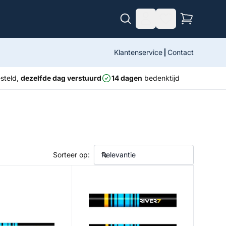
Klantenservice
Contact
steld,
dezelfde dag verstuurd
14 dagen
bedenktijd
Sorteer op:
sting - 2,26 m - 10/18 gram
R7 Orange Spinning