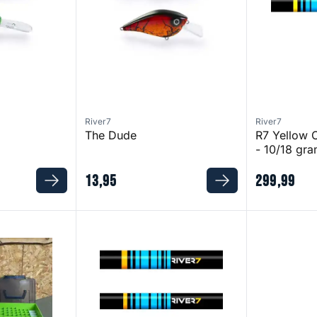
River7
River7
The Dude
R7 Yellow 
- 10/18 gr
13
,
95
299
,
99
zer Box
R7 Orange Crankbait