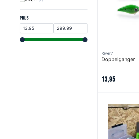
Prijs
PRIJS
range slider button
range slider button
River7
Doppelganger
13
,
95
Crankbait Organi