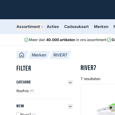
Assortiment
Acties
Cadeaukaart
Merken
Meer dan
40.000 artikelen
in ons assortiment
G
Merken
RIVER7
RIVER7
Filter
7 resultaten
Categorie
Categorie
filter button
Doppelganger
Roofvis
(7)
Merk
Merk
filter button
River7
(7)