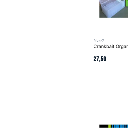
River7
Crankbait Organ
27
,
50
R7 Green Allroun