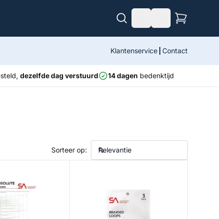
Klantenservice
Contact
steld,
dezelfde dag verstuurd
14 dagen
bedenktijd
Sorteer op:
water Leader 10ft
Braided Loops - 3 Pack