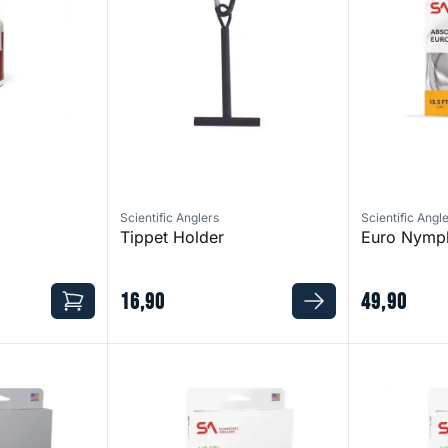
Scientific Anglers
Scientific Angl
Tippet Holder
Euro Nymph
16
,
90
49
,
90
tical Nymph Floating
Air Cel
Air Cel WF