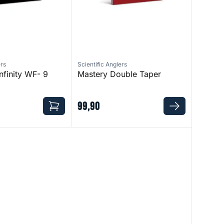
ers
Scientific Anglers
nfinity WF- 9
Mastery Double Taper
99
,
90