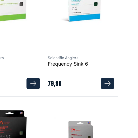
ers
Scientific Anglers
Frequency Sink 6
79
,
90
ooth Infinity Optic
Mastery SBT