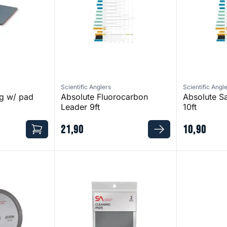
Scientific Anglers
Scientific Angl
ng w/ pad
Absolute Fluorocarbon
Absolute S
Leader 9ft
10ft
21
,
90
10
,
90
g Line Flat Mono 35lb 30m Orange
Cleaning Pads - 2-Pack