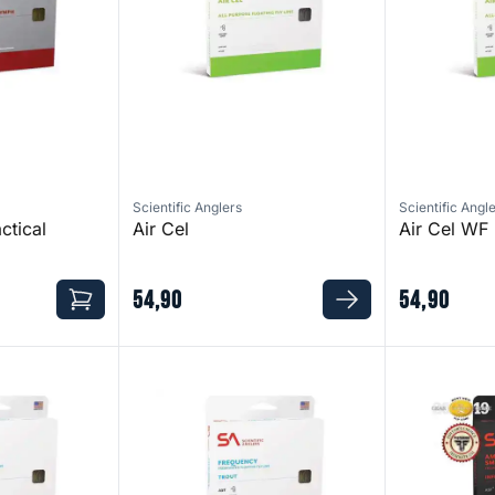
Scientific Anglers
Scientific Angl
ctical
Air Cel
Air Cel WF
54
,
90
54
,
90
DT
Frequency Trout WF
Amplitude Sm