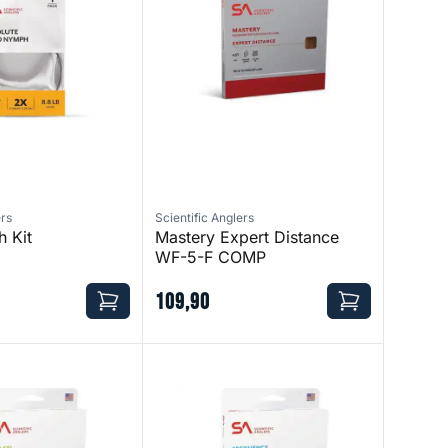
ers
Scientific Anglers
 Kit
Mastery Expert Distance
WF-5-F COMP
109
,
90
Frequency Sink 6