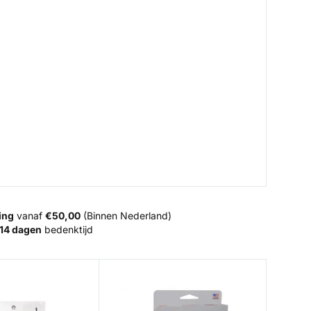
ing
vanaf
€50,00
(Binnen Nederland)
14 dagen
bedenktijd
Kit
Mastery Expert Distance WF-5-F COMP