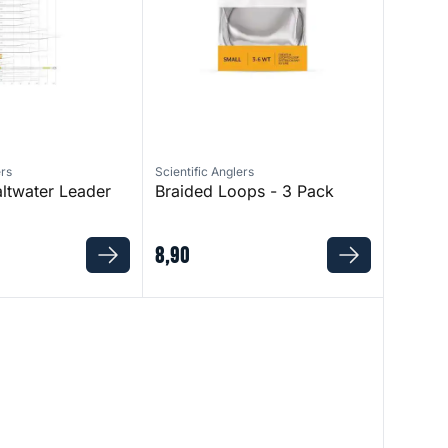
ers
Scientific Anglers
altwater Leader
Braided Loops - 3 Pack
8
,
90