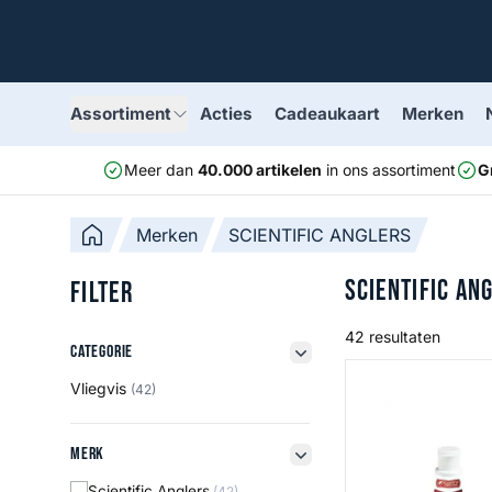
Assortiment
Acties
Cadeaukaart
Merken
Meer dan
40.000 artikelen
in ons assortiment
G
Merken
SCIENTIFIC ANGLERS
SCIENTIFIC AN
Filter
42 resultaten
Categorie
Categorie
filter button
Fly Line Dressing
Vliegvis
(42)
Merk
Merk
filter button
Scientific Anglers
(42)