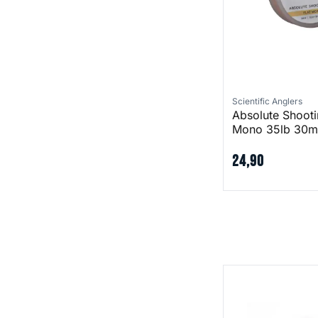
Scientific Anglers
Absolute Shooti
Mono 35lb 30m
24
,
90
Fly Line Cleaner