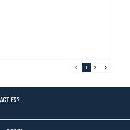
1
2
Prev
Next
 acties?