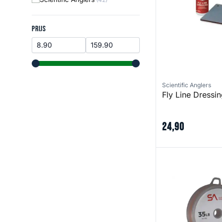
Prijs
PRIJS
range slider button
range slider button
Scientific Anglers
Fly Line Dressi
24
,
90
Absolute Shootin