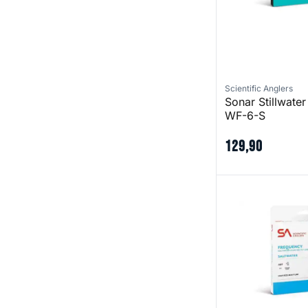
Scientific Anglers
Sonar Stillwate
WF-6-S
129
,
90
Frequency Saltwa