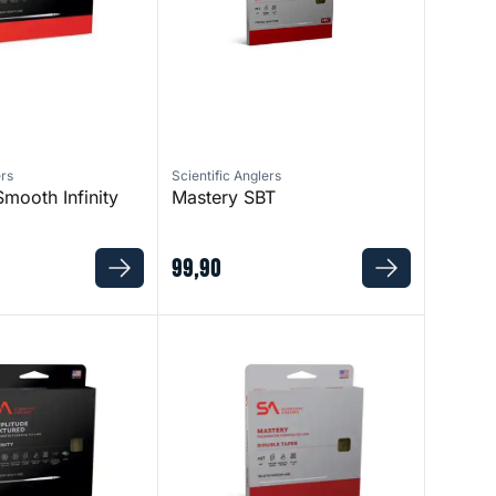
ers
Scientific Anglers
mooth Infinity
Mastery SBT
99
,
90
inity WF- 9
Mastery Double Taper