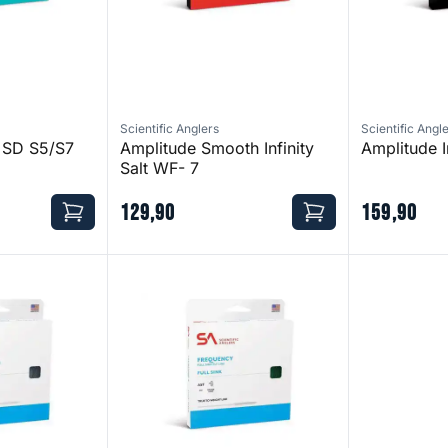
Scientific Anglers
Scientific Angl
r SD S5/S7
Amplitude Smooth Infinity
Amplitude I
Salt WF- 7
129
,
90
159
,
90
ter
Frequency Sink 3