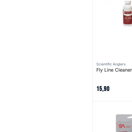
Scientific Anglers
Fly Line Cleaner
15
,
90
Mastery Euro Tac