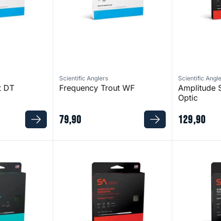
Scientific Anglers
Scientific Angl
t DT
Frequency Trout WF
Amplitude S
Optic
79
,
90
129
,
90
 SD S5/S7 WF-6-S
Amplitude Smooth Infinity Salt WF- 7
Amplitude Inf