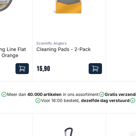
Scientific Anglers
ng Line Flat
Cleaning Pads - 2-Pack
 Orange
15
,
90
Meer dan
40.000 artikelen
in ons assortiment
Gratis verzend
Voor 16:00 besteld,
dezelfde dag verstuurd
Tippet Holder
Euro Nymph 