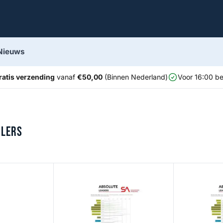
Nieuws
ratis verzending
vanaf
€50,00
(Binnen Nederland)
Voor 16:00 be
GLERS
 w/ pad
Absolute Fluorocarbon Leader 9ft
Absolute Salt