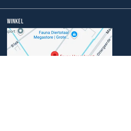
WINKEL
Kunnen wij je helpen?
+31 (0) 162-513308
klantenservice@hengelsportfauna.nl