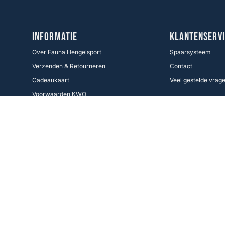
INFORMATIE
KLANTENSERVI
Over Fauna Hengelsport
Spaarsysteem
Verzenden & Retourneren
Contact
Cadeaukaart
Veel gestelde vrag
Voorwaarden KWO
Betaalmethoden
Cookie Policy
Volg ons
Facebook
Instagram