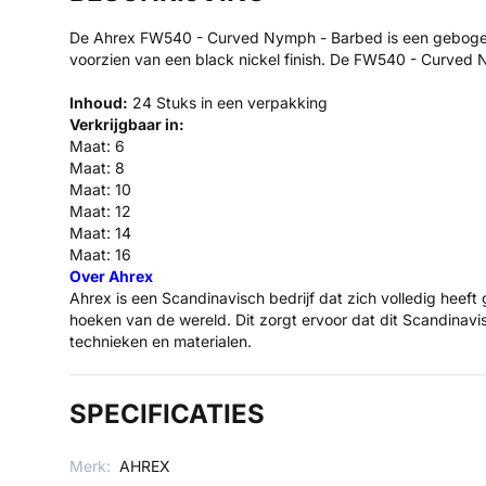
De Ahrex FW540 - Curved Nymph - Barbed is een gebogen ni
voorzien van een black nickel finish. De FW540 - Curved N
Inhoud:
24 Stuks in een verpakking
Verkrijgbaar in:
Maat: 6
Maat: 8
Maat: 10
Maat: 12
Maat: 14
Maat: 16
Over Ahrex
Ahrex is een Scandinavisch bedrijf dat zich volledig heeft
hoeken van de wereld. Dit zorgt ervoor dat dit Scandinav
technieken en materialen.
SPECIFICATIES
Merk:
AHREX