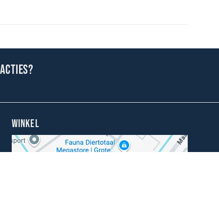
 acties?
WINKEL