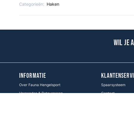
Categorieën:
Haken
Wil je 
INFORMATIE
KLANTENSERVI
Over Fauna Hengelsport
Spaarsysteem
Verzenden & Retourneren
Contact
Cadeaukaart
Veel gestelde vrag
Voorwaarden KWO
Betaalmethoden
Cookie Policy