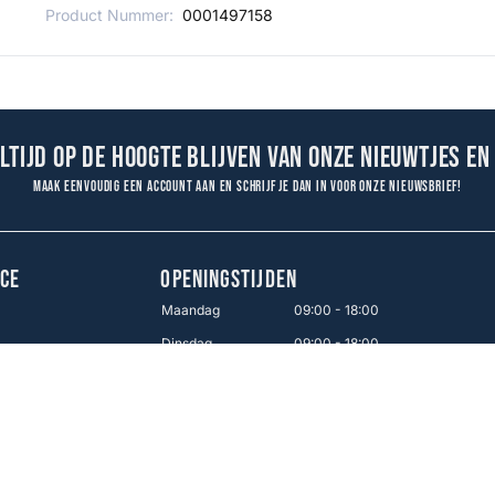
Product Nummer:
0001497158
altijd op de hoogte blijven van onze nieuwtjes en
Maak eenvoudig een account aan en schrijf je dan in voor onze nieuwsbrief!
CE
OPENINGSTIJDEN
Maandag
09:00 - 18:00
Dinsdag
09:00 - 18:00
en
Woensdag
09:00 - 18:00
Donderdag
09:00 - 18:00
Vrijdag
09:00 - 21:00
Zaterdag
09:00 - 17:00