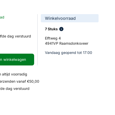
aad
Winkelvoorraad
7 Stuks
lfde dag verstuurd
Elftweg 4
4941VP Raamsdonksveer
Vandaag geopend tot 17:00
In winkelwagen
 altijd voorradig
verzenden vanaf €50,00
fde dag verstuurd