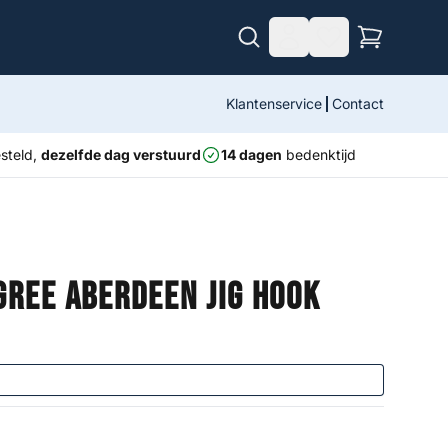
Klantenservice
Contact
steld,
dezelfde dag verstuurd
14 dagen
bedenktijd
gree Aberdeen Jig Hook