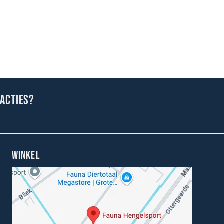
 acties?
WINKEL