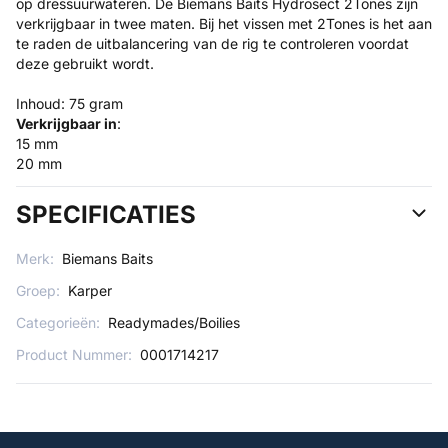
op dressuurwateren. De Biemans Baits Hydrosect 2Tones zijn
verkrijgbaar in twee maten. Bij het vissen met 2Tones is het aan
te raden de uitbalancering van de rig te controleren voordat
deze gebruikt wordt.
Inhoud: 75 gram
Verkrijgbaar in
:
15 mm
20 mm
SPECIFICATIES
Merk:
Biemans Baits
Groep:
Karper
Categorieën:
Readymades/Boilies
Product Nummer:
0001714217