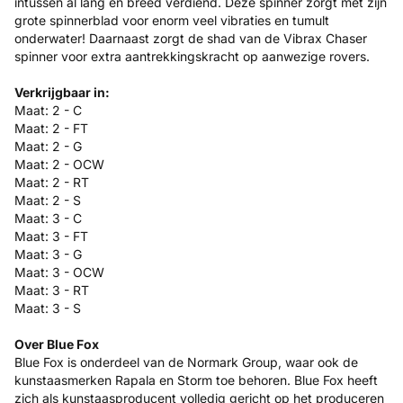
intussen al lang en breed verdiend. Deze spinner zorgt met zijn
grote spinnerblad voor enorm veel vibraties en tumult
onderwater! Daarnaast zorgt de shad van de Vibrax Chaser
spinner voor extra aantrekkingskracht op aanwezige rovers.
Verkrijgbaar in:
Maat: 2 - C
Maat: 2 - FT
Maat: 2 - G
Maat: 2 - OCW
Maat: 2 - RT
Maat: 2 - S
Maat: 3 - C
Maat: 3 - FT
Maat: 3 - G
Maat: 3 - OCW
Maat: 3 - RT
Maat: 3 - S
Over Blue Fox
Blue Fox is onderdeel van de Normark Group, waar ook de
kunstaasmerken Rapala en Storm toe behoren. Blue Fox heeft
zich als kunstaasproducent volledig gericht op het produceren