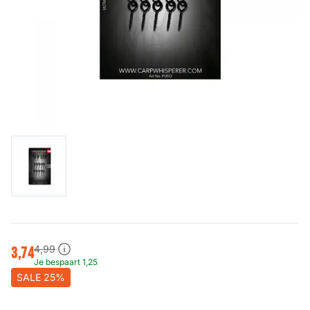
4
,
99
3
,
74
Je bespaart
1
,
25
SALE 25%