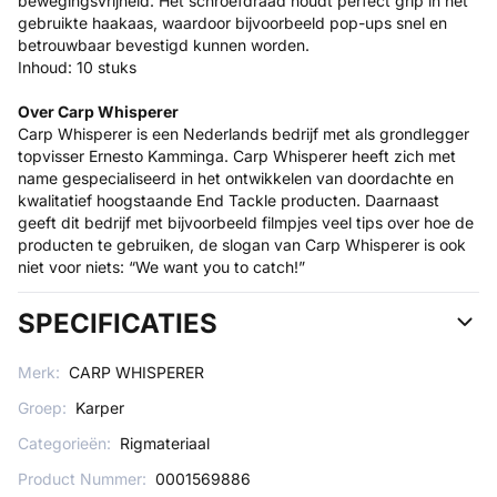
bewegingsvrijheid. Het schroefdraad houdt perfect grip in het
gebruikte haakaas, waardoor bijvoorbeeld pop-ups snel en
betrouwbaar bevestigd kunnen worden.
Inhoud: 10 stuks
Over Carp Whisperer
Carp Whisperer is een Nederlands bedrijf met als grondlegger
topvisser Ernesto Kamminga. Carp Whisperer heeft zich met
name gespecialiseerd in het ontwikkelen van doordachte en
kwalitatief hoogstaande End Tackle producten. Daarnaast
geeft dit bedrijf met bijvoorbeeld filmpjes veel tips over hoe de
producten te gebruiken, de slogan van Carp Whisperer is ook
niet voor niets: “We want you to catch!”
SPECIFICATIES
Merk:
CARP WHISPERER
Groep:
Karper
Categorieën:
Rigmateriaal
Product Nummer:
0001569886