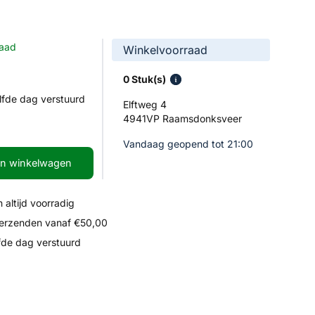
raad
Winkelvoorraad
0 Stuk(s)
lfde dag verstuurd
Elftweg 4
4941VP Raamsdonksveer
Vandaag geopend tot 21:00
In winkelwagen
 altijd voorradig
verzenden vanaf €50,00
fde dag verstuurd