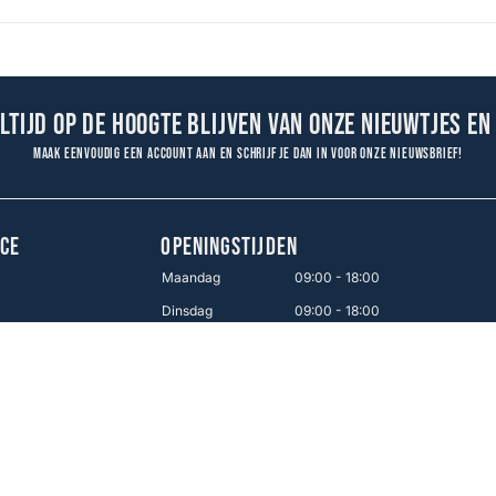
altijd op de hoogte blijven van onze nieuwtjes en
Maak eenvoudig een account aan en schrijf je dan in voor onze nieuwsbrief!
CE
OPENINGSTIJDEN
Maandag
09:00 - 18:00
Dinsdag
09:00 - 18:00
en
Woensdag
09:00 - 18:00
Donderdag
09:00 - 18:00
Vrijdag
09:00 - 21:00
Zaterdag
09:00 - 17:00
Zondag
12:00 - 16:00