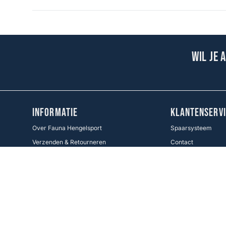
Wil je 
INFORMATIE
KLANTENSERVI
Over Fauna Hengelsport
Spaarsysteem
Verzenden & Retourneren
Contact
Cadeaukaart
Veel gestelde vrag
Voorwaarden KWO
Betaalmethoden
Cookie Policy