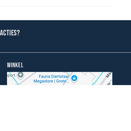
 acties?
WINKEL